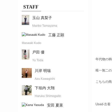
STAFF
玉山 真梨子
Mariko Tamayama
工藤 正顕
Masaaki Kudo
戸田 優
年代物の柄
Yu Toda
川岸 明瑞
唯一無二の
Azu Kawagishi
こちらの商
下垣内 大翔
Haruka Shimogaito
Used-古着
安田 夏菜