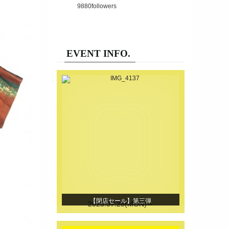
9880
followers
EVENT INFO.
【閉店セール】第三弾
2025.07.28(MON)～