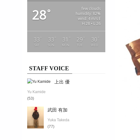
few clouds
28
°
humidity: 82%
wind: 4 m/s E
H 28 • L 26
°
°
°
°
°
33
33
31
29
30
SAT
SUN
MON
TUE
WED
STAFF VOICE
上出 優
Yu Kamide
(53)
武田 有加
Yuka Takeda
(77)