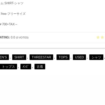
テム:SHIRT-シャツ
ズ:free-フリーサイズ
:￥700+TAX～
ATING:
0.0
(
0
VOTES)
,
,
,
,
,
EN'S
SHIRT
THREESTAR
TOPS
USED
シャツ
,
,
トップス
ﾒﾝｽﾞ
古着