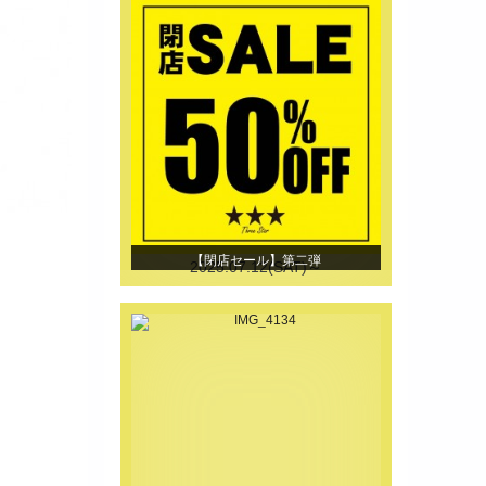
【閉店セール】第二弾
2025.07.12(SAT)～