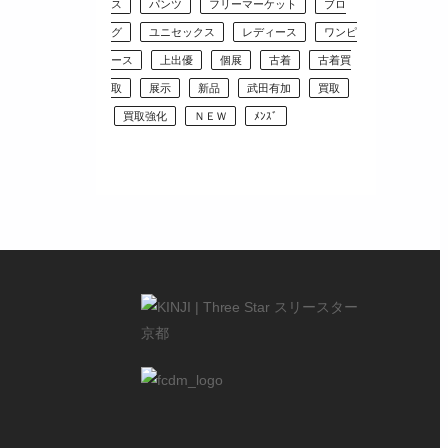
ス
パンツ
フリーマーケット
ブロ
グ
ユニセックス
レディース
ワンピ
ース
上出優
個展
古着
古着買
取
展示
新品
武田有加
買取
買取強化
ＮＥＷ
ﾒﾝｽﾞ