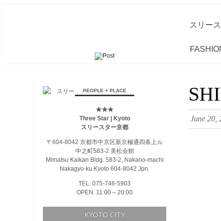
スリース
FASHIO
займ на карту онлайн без отказа
SH
PEOPLE + PLACE
★★★
June 20,
Three Star | Kyoto
スリースター京都
〒604-8042 京都市中京区新京極通四条上ル
中之町583-2 美松会館
Mimatsu Kaikan Bldg. 583-2, Nakano-machi
Nakagyo-ku Kyoto 604-8042 Jpn.
TEL. 075-746-5903
OPEN. 11:00 – 20:00
KYOTO CITY