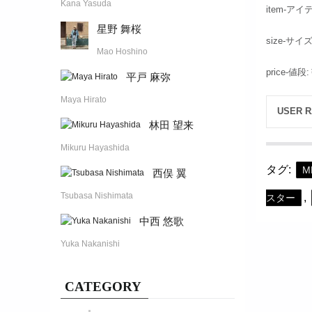
Kana Yasuda
item-アイ
星野 舞桜
size-サイ
Mao Hoshino
price-値段
平戸 麻弥
Maya Hirato
USER R
林田 望来
Mikuru Hayashida
タグ:
M
西俣 翼
Tsubasa Nishimata
,
スター
中西 悠歌
Yuka Nakanishi
CATEGORY