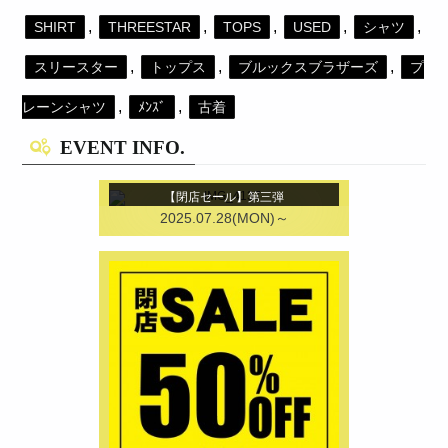
,
,
,
,
,
SHIRT
THREESTAR
TOPS
USED
シャツ
,
,
,
スリースター
トップス
ブルックスブラザーズ
プ
,
,
レーンシャツ
ﾒﾝｽﾞ
古着
EVENT INFO.
【閉店セール】第三弾
2025.07.28(MON)～