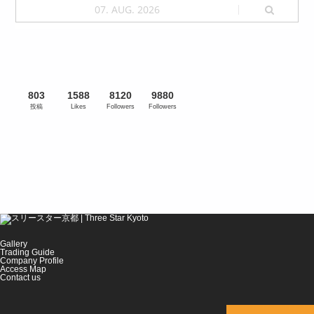
07. AUG. 2026
803
1588
8120
9880
投稿
Likes
Followers
Followers
Gallery
Trading Guide
Company Profile
Access Map
Contact us