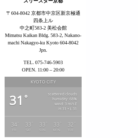
スリースター京都
〒604-8042 京都市中京区新京極通
四条上ル
中之町583-2 美松会館
Mimatsu Kaikan Bldg. 583-2, Nakano-
machi Nakagyo-ku Kyoto 604-8042
Jpn.
TEL. 075-746-5903
OPEN. 11:00 – 20:00
KYOTO CITY
scattered clouds
31
°
humidity: 68%
wind: 3 m/s E
H 31 • L 31
°
°
°
°
°
34
33
33
33
32
FRI
SAT
SUN
MON
TUE