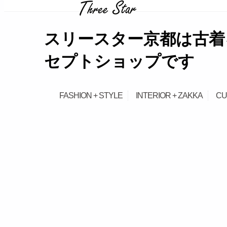
займ на карту онлайн без отказа
スリースター京都は古着
セプトショップです
FASHION + STYLE
INTERIOR + ZAKKA
CU