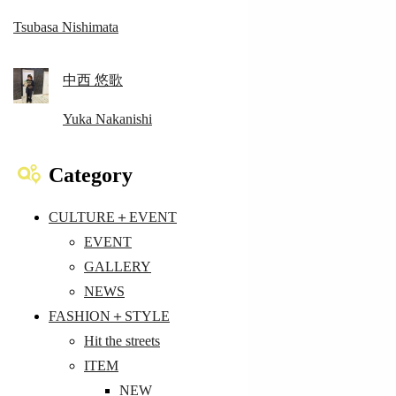
Tsubasa Nishimata
中西 悠歌
Yuka Nakanishi
Category
CULTURE＋EVENT
EVENT
GALLERY
NEWS
FASHION＋STYLE
Hit the streets
ITEM
NEW