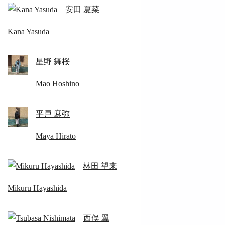
安田 夏菜
Kana Yasuda
星野 舞桜
Mao Hoshino
平戸 麻弥
Maya Hirato
林田 望来
Mikuru Hayashida
西俣 翼