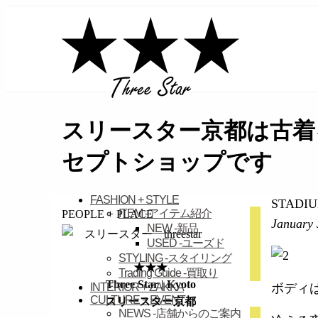
займ на карту онлайн без отказа
スリースター京都は古着
セプトショップです
FASHION + STYLE
STADI
ITEM
-アイテム紹介
PEOPLE + PLACE
January 
NEW
-新品
USED
-ユーズド
STYLING
-スタイリング
★★★
Trading Guide
-買取り
Three Star | Kyoto
INTERIOR + ZAKKA
ボディ
CULTURE + EVENT
スリースター京都
NEWS
-店舗からのご案内