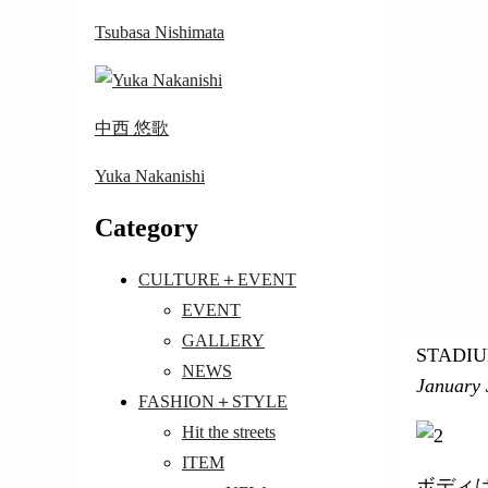
Tsubasa Nishimata
中西 悠歌
Yuka Nakanishi
Category
CULTURE＋EVENT
EVENT
GALLERY
STADI
NEWS
January 
FASHION＋STYLE
Hit the streets
ITEM
ボディ