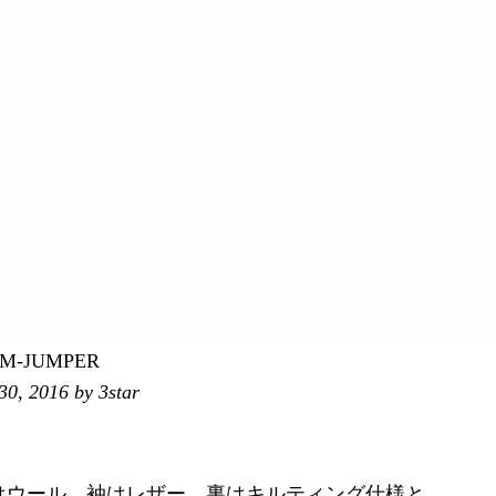
UM-JUMPER
30, 2016
by 3star
はウール、袖はレザー、裏はキルティング仕様と