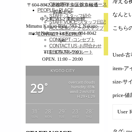
冷える
GALLERY
-レンタルスペース
〒604-8042 京都市中京区新京極通
PEOPLE + PLACE
四条上ル
なんと
STAFF
-スタッフ紹介
中之町583-2 美松会館
STAFF VOICE
-スタッフ日記
Mimatsu Kaikan Bldg. 583-2, Nakano-
こちら
ACCSESS
-アクセスマップ
machi Nakagyo-ku Kyoto 604-8042
CONTACT + RECRUIT
CONCEPT
-コンセプト
Jpn.
CONTACT US
-お問合わせ
TEL. 075-746-5903
RECRUIT
-リクルート
Used-
OPEN. 11:00 – 20:00
item-
KYOTO CITY
size-
overcast clouds
29
°
humidity: 65%
wind: 2 m/s ESE
price-
H 29 • L 29
°
°
°
°
°
31
28
29
23
28
User 
SUN
MON
TUE
WED
THU
タグ:
me