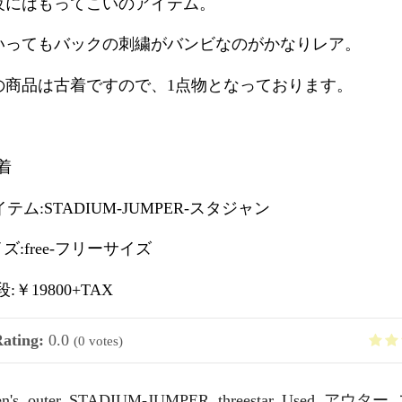
夜にはもってこいのアイテム。
いってもバックの刺繍がバンビなのがかなりレア。
の商品は古着ですので、1点物となっております。
古着
アイテム:STADIUM-JUMPER-スタジャン
サイズ:free-フリーサイズ
値段:￥19800+TAX
Rating:
0.0
(
0
votes)
n's
,
outer
,
STADIUM-JUMPER
,
threestar
,
Used
,
アウター
,