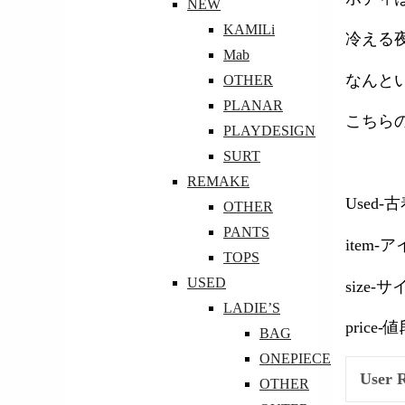
NEW
KAMILi
冷える
Mab
なんと
OTHER
PLANAR
こちら
PLAYDESIGN
SURT
REMAKE
Used-
OTHER
PANTS
item-
TOPS
USED
size-
LADIE’S
price-
BAG
ONEPIECE
User 
OTHER