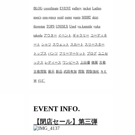
BLOG
coordinate
EVENT
gallery
jacket
Ladies
men's
one-piece
ootd
outer
pants
SHIRT
skirt
threestar
TOPS
UNISEX
Used
yu kamide
yuka
takeda
アウター
イベント
ギャラリー
コーディネ
ート
シャツ
スウェット
スカート
スリースター
トップス
パンツ
フリーマーケット
ブログ
ユニセ
ックス
レディース
ワンピース
上出優
個展
古着
古着買取
展示
新品
武田有加
買取
買取強化
ＮＥ
Ｗ
ﾒﾝｽﾞ
EVENT INFO.
【閉店セール】第三弾