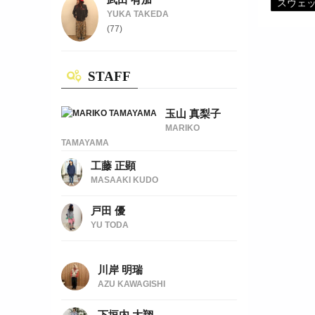
スウェ
YUKA TAKEDA
(77)
STAFF
玉山 真梨子
MARIKO
TAMAYAMA
工藤 正顕
MASAAKI KUDO
戸田 優
YU TODA
川岸 明瑞
AZU KAWAGISHI
下垣内 大翔