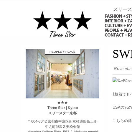
スリース
FASHION + ST
INTERIOR + 
CULTURE + E
PEOPLE + PLA
CONTACT + R
займ на карту онлайн без отказа
SW
PEOPLE + PLACE
November
1枚着でも
★★★
USAのも
Three Star | Kyoto
スリースター京都
こちらの商
〒604-8042 京都市中京区新京極通四条上ル
中之町583-2 美松会館
Mimatsu Kaikan Bldg. 583-2, Nakano-machi