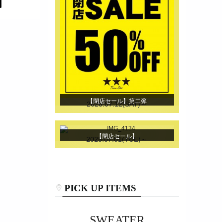
【閉店セール】第二弾
2025.07.12(SAT)～
【閉店セール】
2025.07.01(TUE)～
PICK UP ITEMS
SWEATER