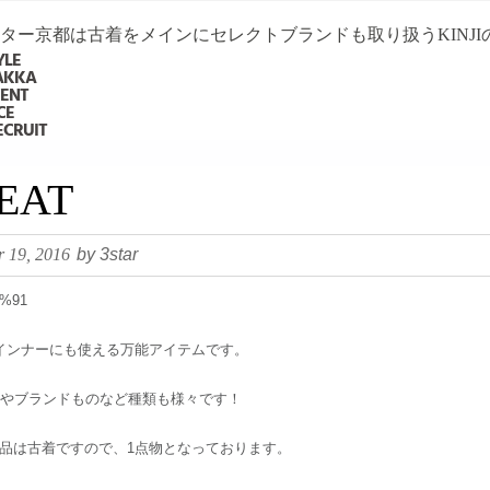
ター京都は古着をメインにセレクトブランドも取り扱うKINJ
YLE
ZAKKA
VENT
CE
ECRUIT
EAT
 19, 2016
by 3star
インナーにも使える万能アイテムです。
のやブランドものなど種類も様々です！
品は古着ですので、1点物となっております。