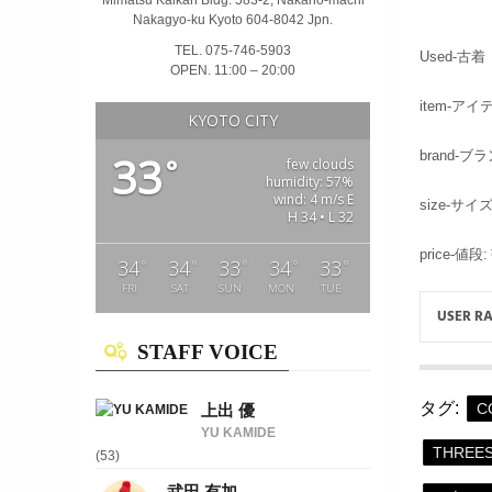
Nakagyo-ku Kyoto 604-8042 Jpn.
TEL. 075-746-5903
Used-古着
OPEN. 11:00 – 20:00
item-ア
KYOTO CITY
33
brand-ブ
°
few clouds
humidity: 57%
wind: 4 m/s E
size-サイ
H 34 • L 32
price-値段
34
34
33
34
33
°
°
°
°
°
FRI
SAT
SUN
MON
TUE
USER R
STAFF VOICE
タグ:
C
上出 優
YU KAMIDE
THREE
(53)
武田 有加