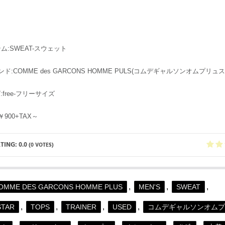
イテム:SWEAT-スウェット
ランド:COMME des GARCONS HOMME PULS(コムデギャルソンオムプリュス
ズ:free-フリーサイズ
:￥900+TAX～
ATING:
0.0
(
0
VOTES)
,
,
,
OMME DES GARCONS HOMME PLUS
MEN'S
SWEAT
,
,
,
,
STAR
TOPS
TRAINER
USED
コムデギャルソンオムプ