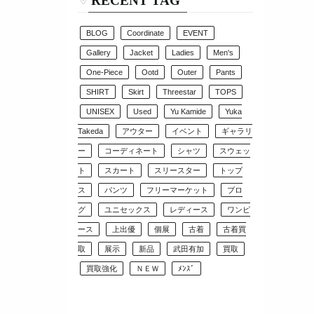
RECENT TAG
BLOG
Coordinate
EVENT
Gallery
Jacket
Ladies
Men's
One-Piece
Ootd
Outer
Pants
SHIRT
Skirt
Threestar
TOPS
UNISEX
Used
Yu Kamide
Yuka
Takeda
アウター
イベント
ギャラリ
ー
コーディネート
シャツ
スウェッ
ト
スカート
スリースター
トップ
ス
パンツ
フリーマーケット
ブロ
グ
ユニセックス
レディース
ワンピ
ース
上出優
個展
古着
古着買
取
展示
新品
武田有加
買取
買取強化
ＮＥＷ
ﾒﾝｽﾞ