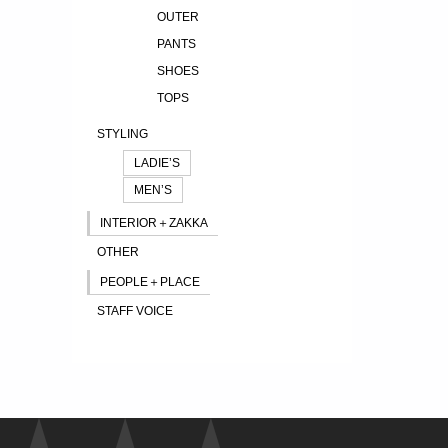
OUTER
PANTS
SHOES
TOPS
STYLING
LADIE’S
MEN’S
INTERIOR＋ZAKKA
OTHER
PEOPLE＋PLACE
STAFF VOICE