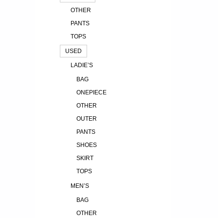
OTHER
PANTS
TOPS
USED
LADIE’S
BAG
ONEPIECE
OTHER
OUTER
PANTS
SHOES
SKIRT
TOPS
MEN’S
BAG
OTHER