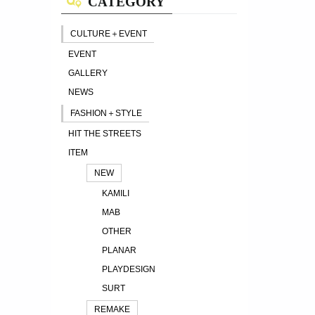
CATEGORY
CULTURE＋EVENT
EVENT
GALLERY
NEWS
FASHION＋STYLE
HIT THE STREETS
ITEM
NEW
KAMILI
MAB
OTHER
PLANAR
PLAYDESIGN
SURT
REMAKE