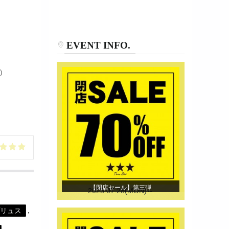
EVENT INFO.
)
【閉店セール】第三弾
2025.07.28(MON)～
,
リュス