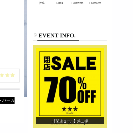
投稿
Likes
Followers
Followers
EVENT INFO.
トパーカ
【閉店セール】第三弾
2025.07.28(MON)～