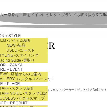
ター京都は古着をメインにセレクトブランドも取り扱うKINJ
ON + STYLE
TEM
-アイテム紹介
EAT-PARKER
NEW
-新品
USED
-ユーズド
TYLING
-スタイリング
r 21, 2015
by 3star
rading Guide
-買取り
IOR + ZAKKA
RE + EVENT
EWS
-店舗からのご案内
ALLERY
-レンタルスペース
ampionのスウェットを入荷致しました！
E + PLACE
TAFF
-スタッフ紹介
ックオンリーですがベーシックなスウェットパーカーで使いやすさNo1です♪
TAFF VOICE
-スタッフ日記
CCSESS
-アクセスマップ
CT + RECRUIT