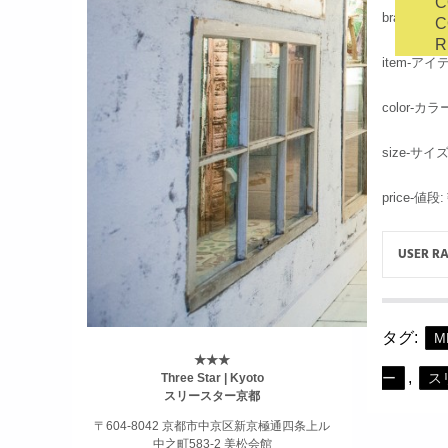
C
brand-ブ
C
R
item-アイ
color-カラ
size-サイズ
price-値段
USER R
タグ:
M
★★★
,
ー
ス
Three Star | Kyoto
スリースター京都
〒604-8042 京都市中京区新京極通四条上ル
中之町583-2 美松会館