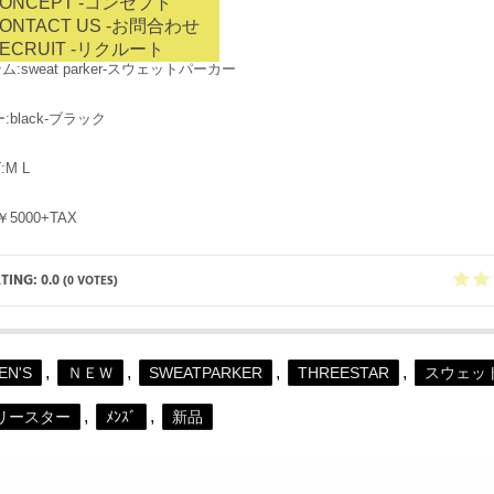
ONCEPT
-コンセプト
ランド:champion-チャンピオン
ONTACT US
-お問合わせ
ECRUIT
-リクルート
テム:sweat parker-スウェットパーカー
ー:black-ブラック
:M L
:￥5000+TAX
ATING:
0.0
(
0
VOTES)
,
,
,
,
EN'S
ＮＥＷ
SWEATPARKER
THREESTAR
スウェッ
,
,
リースター
ﾒﾝｽﾞ
新品