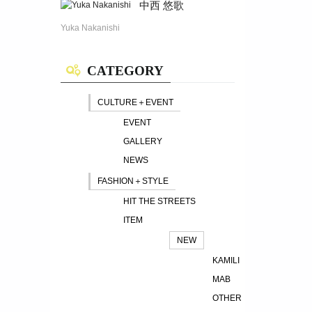
中西 悠歌
Yuka Nakanishi
CATEGORY
CULTURE＋EVENT
EVENT
GALLERY
NEWS
FASHION＋STYLE
HIT THE STREETS
ITEM
NEW
KAMILI
MAB
OTHER