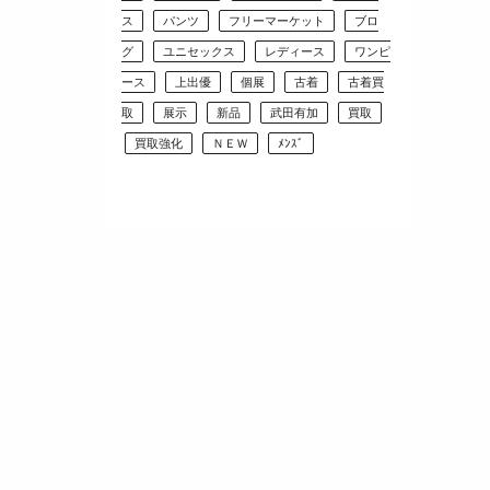
ス
パンツ
フリーマーケット
ブロ
グ
ユニセックス
レディース
ワンピ
ース
上出優
個展
古着
古着買
取
展示
新品
武田有加
買取
買取強化
ＮＥＷ
ﾒﾝｽﾞ