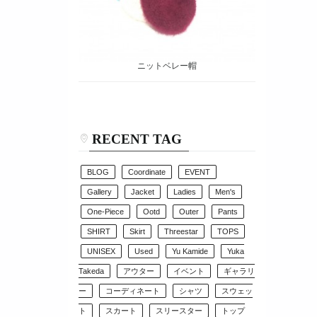
ニットベレー帽
RECENT TAG
BLOG
Coordinate
EVENT
Gallery
Jacket
Ladies
Men's
One-Piece
Ootd
Outer
Pants
SHIRT
Skirt
Threestar
TOPS
UNISEX
Used
Yu Kamide
Yuka
Takeda
アウター
イベント
ギャラリ
ー
コーディネート
シャツ
スウェッ
ト
スカート
スリースター
トップ