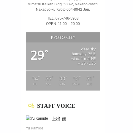
Mimatsu Kaikan Bldg. 583-2, Nakano-machi
Nakagyo-ku Kyoto 604-8042 Jpn.
TEL. 075-746-5903
OPEN. 11:00 – 20:00
KYOTO CITY
clear sky
29
°
humidity: 75%
wind: 1 m/s NE
H 29 • L 26
°
°
°
°
°
34
33
33
30
31
FRI
SAT
SUN
MON
TUE
STAFF VOICE
上出 優
Yu Kamide