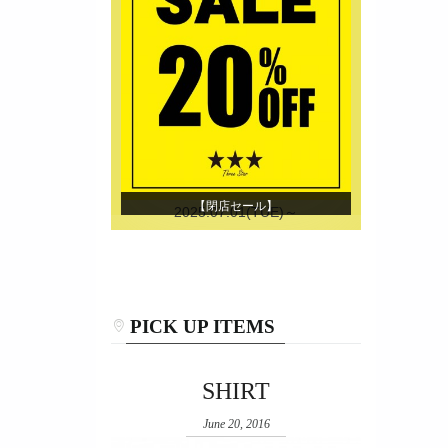
【閉店セール】
2025.07.01(TUE)～
PICK UP ITEMS
SHIRT
June 20, 2016