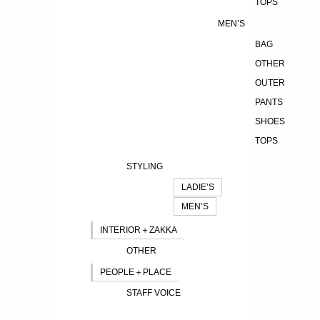
TOPS
MEN’S
BAG
OTHER
OUTER
PANTS
SHOES
TOPS
STYLING
LADIE’S
MEN’S
INTERIOR＋ZAKKA
OTHER
PEOPLE＋PLACE
STAFF VOICE