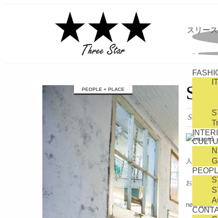
スリース
FASHI
I
займ на карту онлайн без отказа
SW
PEOPLE + PLACE
S
Septembe
T
INTER
CULTU
N
G
人気のch
PEOPL
S
お色はブラ
S
A
new-新品
CONTA