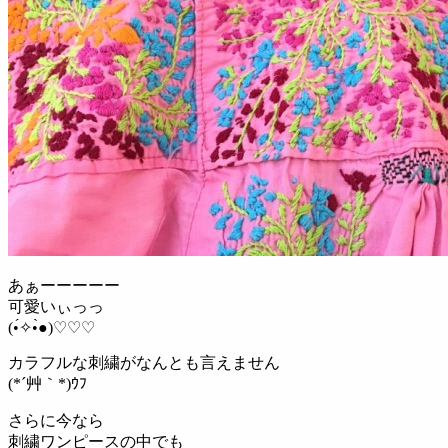
あぁーーーーー
可愛いぃっっ
(•́✧•̀●)♡♡♡
カラフルな刺繍がなんとも言えません
(*´艸｀*)ｳﾌ
さらに今なら
刺繍ワンピースの中でも