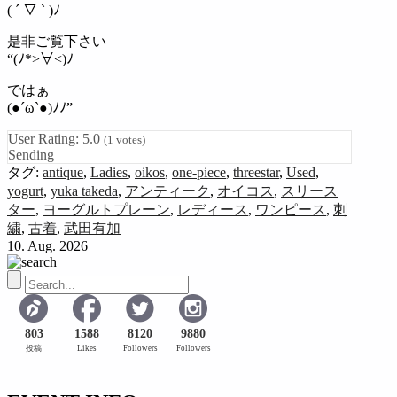
( ´ ▽ ` )ﾉ
是非ご覧下さい
“(ﾉ*>∀<)ﾉ
ではぁ
(●´ω`●)ﾉﾉ”
User Rating:
5.0
(
1
votes)
Sending
タグ:
antique
,
Ladies
,
oikos
,
one-piece
,
threestar
,
Used
,
yogurt
,
yuka takeda
,
アンティーク
,
オイコス
,
スリース
ター
,
ヨーグルトプレーン
,
レディース
,
ワンピース
,
刺
繍
,
古着
,
武田有加
10. Aug. 2026
803
1588
8120
9880
投稿
Likes
Followers
Followers