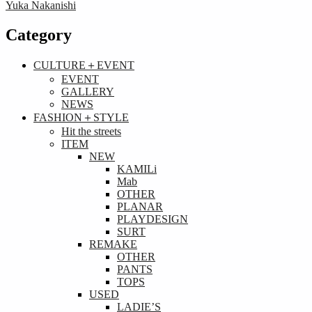
Yuka Nakanishi
Category
CULTURE＋EVENT
EVENT
GALLERY
NEWS
FASHION＋STYLE
Hit the streets
ITEM
NEW
KAMILi
Mab
OTHER
PLANAR
PLAYDESIGN
SURT
REMAKE
OTHER
PANTS
TOPS
USED
LADIE’S