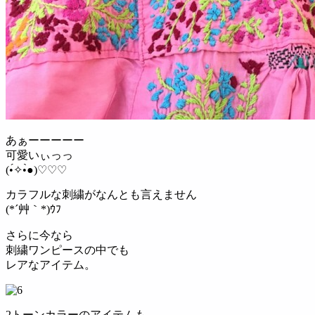
あぁーーーーー
可愛いぃっっ
(•́✧•̀●)♡♡♡
カラフルな刺繍がなんとも言えません
(*´艸｀*)ｳﾌ
さらに今なら
刺繍ワンピースの中でも
レアなアイテム。
2トーンカラーのアイテムも