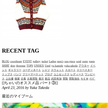
RECENT TAG
BLOG
coordinate
EVENT
gallery
jacket
Ladies
men's
one-piece
ootd
outer
pants
SHIRT
skirt
threestar
TOPS
UNISEX
Used
yu kamide
yuka takeda
アウター
イベ
ント
ギャラリー
コーディネート
シャツ
スウェット
スカート
スリースター
トップス
パンツ
フリーマーケット
ブログ
ユニセックス
レディース
ワンピー
ス
上出優
個展
古着
古着買取
展示
新品
武田有加
買取
買取強化
ＮＥＷ
ﾒﾝｽﾞ
[]ちゃいのオススメ品 パート③[]
April 23, 2016
by Yuka Takeda
最近のマイブーム