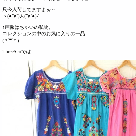
只今入荷してますよぉ～
ヽ(●´∀`)人(´∀`●)ﾉ
↑画像はちゃいの私物。
コレクションの中のお気に入りの一品
( *´꒳`* )
ThreeStarでは