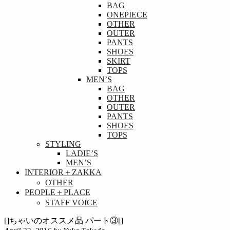
BAG
ONEPIECE
OTHER
OUTER
PANTS
SHOES
SKIRT
TOPS
MEN’S
BAG
OTHER
OUTER
PANTS
SHOES
TOPS
STYLING
LADIE’S
MEN’S
INTERIOR＋ZAKKA
OTHER
PEOPLE＋PLACE
STAFF VOICE
[]ちゃいのオススメ品 パート③[]