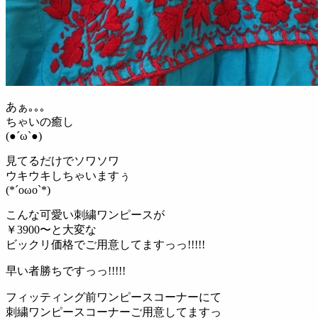
あぁ｡｡｡
ちゃいの癒し
(●´ω`●)
見てるだけでソワソワ
ウキウキしちゃいますぅ
(*´oωo`*)
こんな可愛い刺繍ワンピースが
￥3900〜と大変な
ビックリ価格でご用意してますっっ!!!!!
早い者勝ちですっっ!!!!!
フィッティング前ワンピースコーナーにて
刺繍ワンピースコーナーご用意してますっ