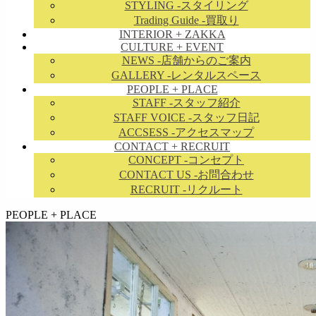
STYLING
-スタイリング
Trading Guide
-買取り
INTERIOR + ZAKKA
CULTURE + EVENT
NEWS
-店舗からのご案内
GALLERY
-レンタルスペース
PEOPLE + PLACE
STAFF
-スタッフ紹介
STAFF VOICE
-スタッフ日記
ACCSESS
-アクセスマップ
CONTACT + RECRUIT
CONCEPT
-コンセプト
CONTACT US
-お問合わせ
RECRUIT
-リクルート
займ на карту онлайн без отказа
PEOPLE + PLACE