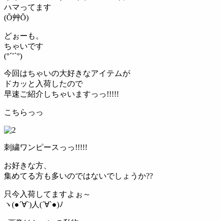
ハマってます
(Ŏ艸Ŏ)
どぉーも。
ちゃいです
(°´˘`°)
今回はちゃいの大好きなアイテムが
ドカッと入荷したので
早速ご紹介しちゃいますっっ!!!!!
こちらっっ
刺繍ワンピースっっ!!!!!
お好きな方、
集めてる方も多いのではないでしょうか??
只今入荷してますよぉ～
ヽ(●´∀`)人(´∀`●)ﾉ