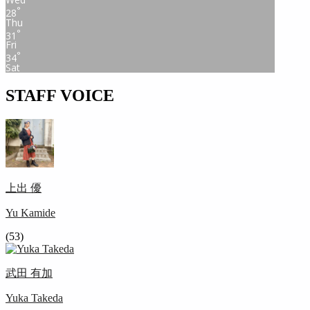
°
28
Thu
°
31
Fri
°
34
Sat
STAFF VOICE
上出 優
Yu Kamide
(53)
武田 有加
Yuka Takeda