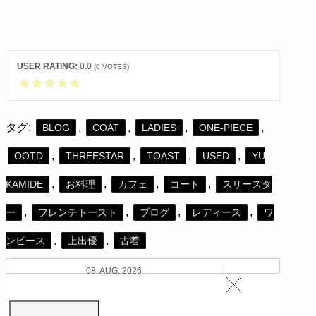
USER RATING:
0.0
(
0
VOTES)
タグ:
,
,
,
,
BLOG
COAT
LADIES
ONE-PIECE
,
,
,
,
OOTD
THREESTAR
TOAST
USED
YU
,
,
,
,
KAMIDE
お料理
カフェ
コート
スリースタ
,
,
,
,
ー
フレンチトースト
ブログ
レディース
ワ
,
,
ンピース
上出優
古着
08. AUG. 2026