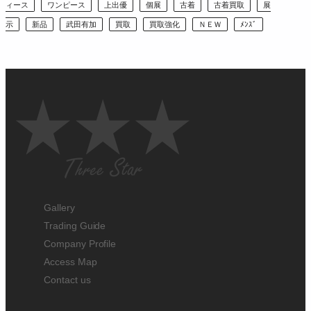
ィース
ワンピース
上出優
個展
古着
古着買取
展
示
新品
武田有加
買取
買取強化
ＮＥＷ
ﾒﾝｽﾞ
Gallery
Trading Guide
Company Profile
Access Map
Contact us