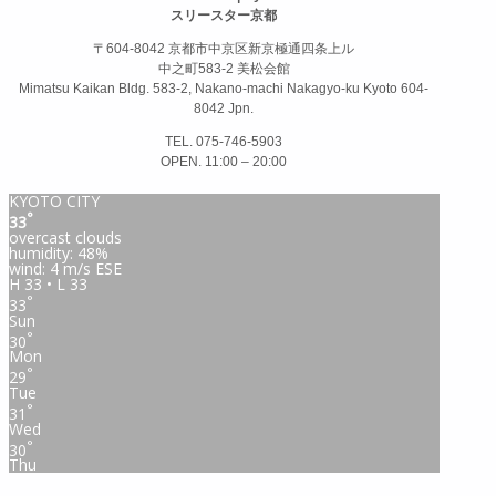
スリースター京都
〒604-8042 京都市中京区新京極通四条上ル
中之町583-2 美松会館
Mimatsu Kaikan Bldg. 583-2, Nakano-machi Nakagyo-ku Kyoto 604-
8042 Jpn.
TEL. 075-746-5903
OPEN. 11:00 – 20:00
KYOTO CITY
°
33
overcast clouds
humidity: 48%
wind: 4 m/s ESE
H 33 • L 33
°
33
Sun
°
30
Mon
°
29
Tue
°
31
Wed
°
30
Thu