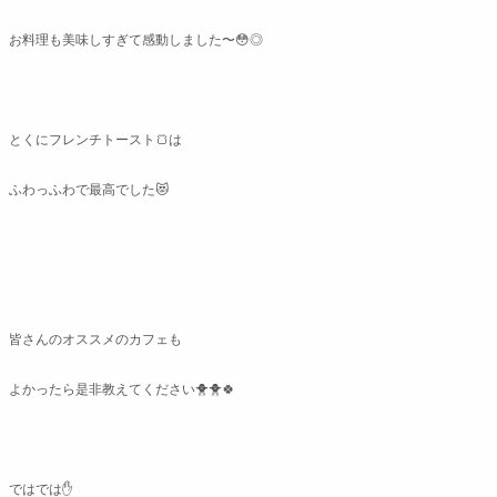
お料理も美味しすぎて感動しました〜😳◎
とくにフレンチトースト🍞は
ふわっふわで最高でした😻
皆さんのオススメのカフェも
よかったら是非教えてください🐥🐥🍀
ではでは✋