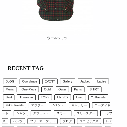
ウールシャツ
RECENT TAG
BLOG
Coordinate
EVENT
Gallery
Jacket
Ladies
Men's
One-Piece
Ootd
Outer
Pants
SHIRT
Skirt
Threestar
TOPS
UNISEX
Used
Yu Kamide
Yuka Takeda
アウター
イベント
ギャラリー
コーディネ
ート
シャツ
スウェット
スカート
スリースター
トップ
ス
パンツ
フリーマーケット
ブログ
ユニセックス
レデ