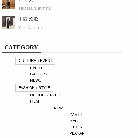
Tsubasa Nishimata
中西 悠歌
Yuka Nakanishi
CATEGORY
CULTURE＋EVENT
EVENT
GALLERY
NEWS
FASHION＋STYLE
HIT THE STREETS
ITEM
NEW
KAMILI
MAB
OTHER
PLANAR