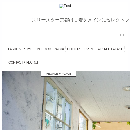
スリースター京都は古着をメインにセレクトブラ
FASHION + STYLE
INTERIOR + ZAKKA
CULTURE + EVENT
PEOPLE + PLACE
CONTACT + RECRUIT
займ на карту онлайн без отказа
PEOPLE + PLACE