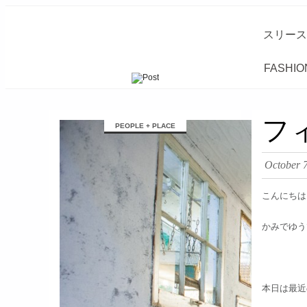
スリース
FASHIO
займ на карту онлайн без отказа
フ
PEOPLE + PLACE
October 
こんにちは
かみでゆう
本日は最近