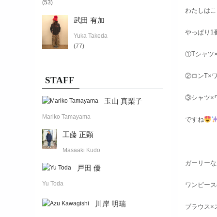
(53)
わたしはこ
武田 有加
やっぱり1
Yuka Takeda
(77)
①Tシャツ
②ロンT×
STAFF
③シャツ×
玉山 真梨子
Mariko Tamayama
ですね
工藤 正顕
Masaaki Kudo
ガーリーな
戸田 優
Yu Toda
ワンピース
川岸 明瑞
ブラウス×