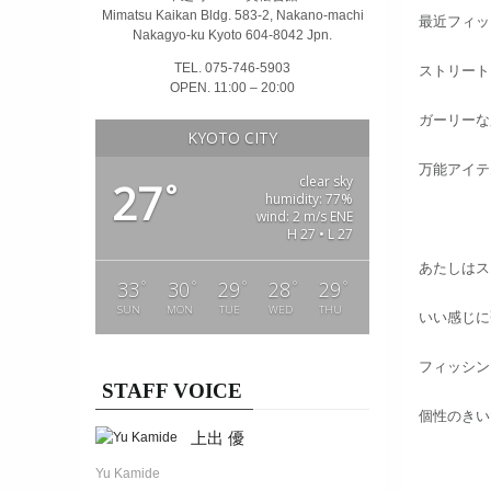
Mimatsu Kaikan Bldg. 583-2, Nakano-machi
最近フィッ
Nakagyo-ku Kyoto 604-8042 Jpn.
TEL. 075-746-5903
ストリート
OPEN. 11:00 – 20:00
ガーリーな
KYOTO CITY
万能アイテム
clear sky
27
°
humidity: 77%
wind: 2 m/s ENE
H 27 • L 27
あたしはス
°
°
°
°
°
33
30
29
28
29
SUN
MON
TUE
WED
THU
いい感じに
フィッシン
STAFF VOICE
個性のきい
上出 優
Yu Kamide