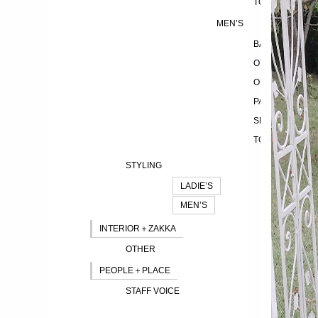
TOPS
MEN’S
BAG
OTHER
OUTER
PANTS
SHOES
TOPS
STYLING
LADIE’S
MEN’S
INTERIOR＋ZAKKA
OTHER
PEOPLE＋PLACE
STAFF VOICE