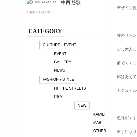
中西 悠歌
デザイン性
Yuka Nakanishi
CATEGORY
腰のリボン
CULTURE＋EVENT
少し大人っ
EVENT
GALLERY
前でくくっ
NEWS
靴はあえて
FASHION＋STYLE
HIT THE STREETS
カジュアル
ITEM
NEW
KAMILI
色味がくす
MAB
OTHER
派手になり