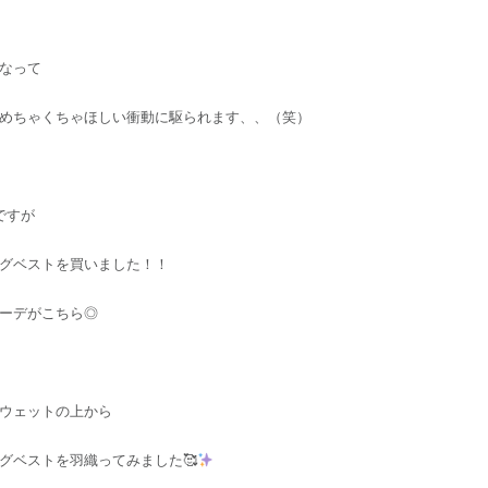
なって
めちゃくちゃほしい衝動に駆られます、、（笑）
ですが
グベストを買いました！！
ーデがこちら◎
ウェットの上から
グベストを羽織ってみました🥰