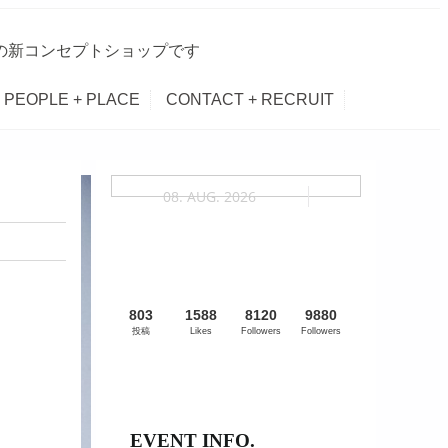
Iの新コンセプトショップです
PEOPLE + PLACE
CONTACT + RECRUIT
08. AUG. 2026
803
1588
8120
9880
投稿
Likes
Followers
Followers
EVENT INFO.