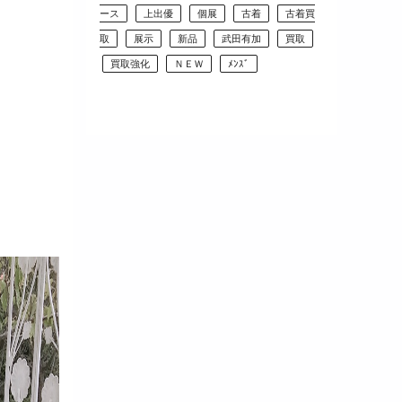
ース
上出優
個展
古着
古着買
取
展示
新品
武田有加
買取
買取強化
ＮＥＷ
ﾒﾝｽﾞ