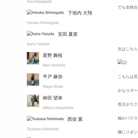
Azu Kawagishi
でも全然合
下垣内 大翔
Haruka Shimogaito
安田 夏菜
Kana Yasuda
次はこちら
星野 舞桜
Mao Hoshino
平戸 麻弥
こちらは見
Maya Hirato
かなりガー
林田 望来
首元がスク
Mikuru Hayashida
袖がパフス
西俣 翼
Tsubasa Nishimata
腰にリボン