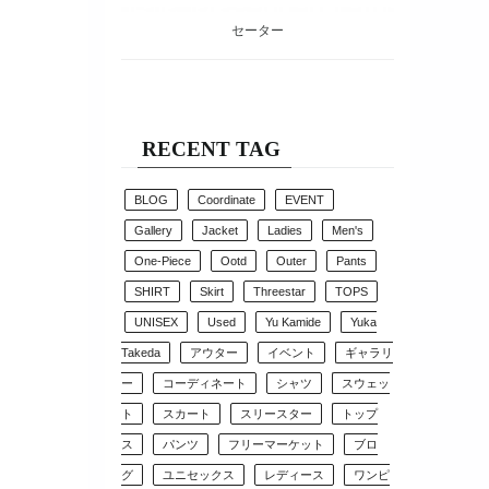
セーター
RECENT TAG
BLOG
Coordinate
EVENT
Gallery
Jacket
Ladies
Men's
One-Piece
Ootd
Outer
Pants
SHIRT
Skirt
Threestar
TOPS
UNISEX
Used
Yu Kamide
Yuka
Takeda
アウター
イベント
ギャラリ
ー
コーディネート
シャツ
スウェッ
ト
スカート
スリースター
トップ
ス
パンツ
フリーマーケット
ブロ
グ
ユニセックス
レディース
ワンピ