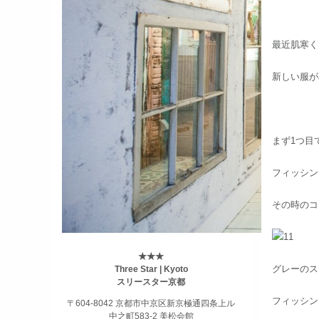
最近肌寒く
新しい服が
まず1つ目
フィッシン
その時のコ
★★★
グレーのス
Three Star | Kyoto
スリースター京都
フィッシン
〒604-8042 京都市中京区新京極通四条上ル
中之町583-2 美松会館