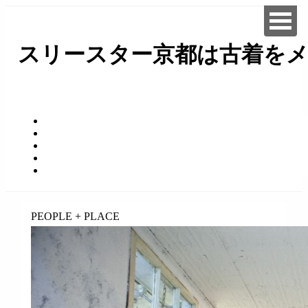
スリースター京都は古着をメ
займ на карту онлайн без отказа
PEOPLE + PLACE