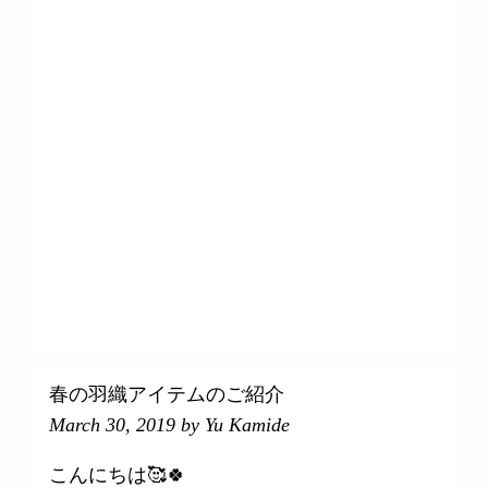
OUTER
PANTS
SHOES
TOPS
STYLING
LADIE’S
MEN’S
INTERIOR＋ZAKKA
OTHER
PEOPLE＋PLACE
STAFF VOICE
春の羽織アイテムのご紹介
March 30, 2019
by Yu Kamide
こんにちは🥰🍀