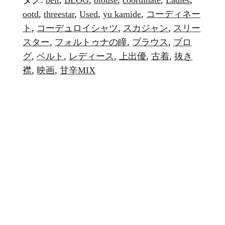
タグ:
belt
,
BLOG
,
blouse
,
coordinate
,
Ladies
,
ootd
,
threestar
,
Used
,
yu kamide
,
コーディネー
ト
,
コーデュロイシャツ
,
スカジャン
,
スリー
スター
,
フォルトゥナの瞳
,
ブラウス
,
ブロ
グ
,
ベルト
,
レディース
,
上出優
,
古着
,
抜き
襟
,
映画
,
甘辛MIX
07. Aug. 2026
803
投稿
1588
likes
8120
followers
9880
followers