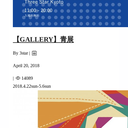
【GALLERY】青展
By 3star |
April 20, 2018
|
14089
2018.4.22sun-5.6sun