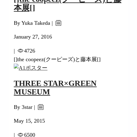
本展[]
By Yuka Takeda |
January 27, 2016
|
4726
[]the coopeez(クーピーズ)と藤本展[]
THREE STAR×GREEN
MUSEUM
By 3star |
May 15, 2015
|
6500