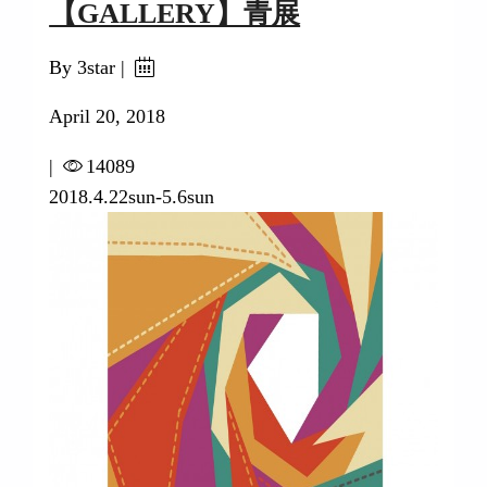
【GALLERY】青展
By 3star |
April 20, 2018
|
14089
2018.4.22sun-5.6sun