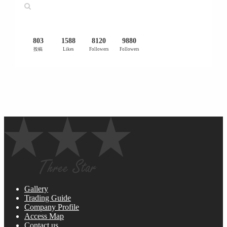
803
1588
8120
9880
投稿
Likes
Followers
Followers
Gallery
Trading Guide
Company Profile
Access Map
Contact us