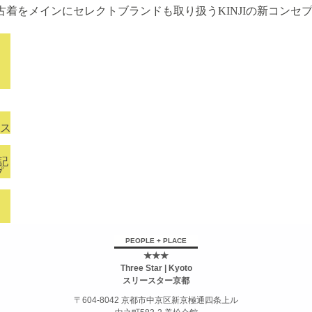
古着をメインにセレクトブランドも取り扱うKINJIの新コンセ
ース
記
プ
PEOPLE + PLACE
★★★
Three Star | Kyoto
スリースター京都
〒604-8042 京都市中京区新京極通四条上ル