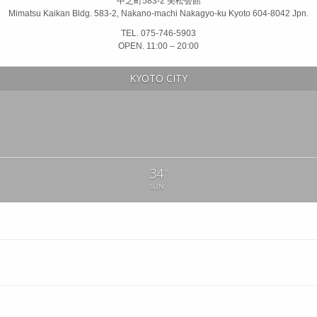
中之町583-2 美松会館
Mimatsu Kaikan Bldg. 583-2, Nakano-machi Nakagyo-ku Kyoto 604-8042 Jpn.
TEL. 075-746-5903
OPEN. 11:00 – 20:00
KYOTO CITY
34
°
SUN