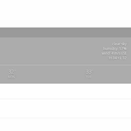
clear sky
humidity: 57%
wind: 4 m/s ESE
H 34 • L 32
32
33
°
°
MON
TUE