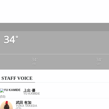
34
°
34
34
°
°
FRI
SAT
STAFF VOICE
上出 優
YU KAMIDE
(53)
武田 有加
YUKA TAKEDA
(77)