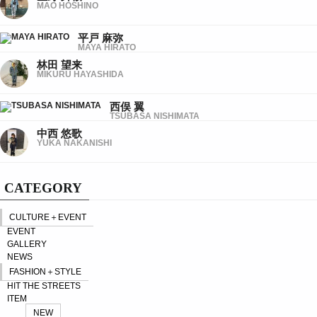
MAO HOSHINO
平戸 麻弥
MAYA HIRATO
林田 望来
MIKURU HAYASHIDA
西俣 翼
TSUBASA NISHIMATA
中西 悠歌
YUKA NAKANISHI
CATEGORY
CULTURE＋EVENT
EVENT
GALLERY
NEWS
FASHION＋STYLE
HIT THE STREETS
ITEM
NEW