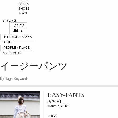
PANTS
SHOES
TOPS
STYLING
LADIE’S
MEN’S
INTERIOR＋ZAKKA
OTHER
PEOPLE＋PLACE
STAFF VOICE
イージーパンツ
By Tags Keywords
EASY-PANTS
By 3star |
March 7, 2018
|
1850