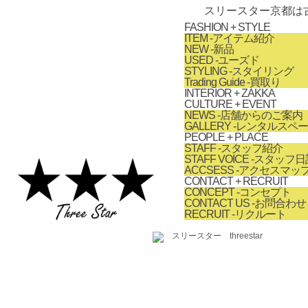
スリースター京都は
FASHION + STYLE
ITEM
-アイテム紹介
NEW
-新品
USED
-ユーズド
STYLING
-スタイリング
Trading Guide
-買取り
INTERIOR + ZAKKA
CULTURE + EVENT
NEWS
-店舗からのご案内
GALLERY
-レンタルスペ
PEOPLE + PLACE
STAFF
-スタッフ紹介
STAFF VOICE
-スタッフ日
ACCSESS
-アクセスマッ
CONTACT + RECRUIT
CONCEPT
-コンセプト
CONTACT US
-お問合わせ
RECRUIT
-リクルート
займ на карту онлайн без отказа