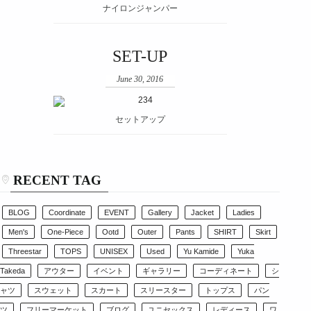
ナイロンジャンパー
SET-UP
June 30, 2016
セットアップ
RECENT TAG
BLOG
Coordinate
EVENT
Gallery
Jacket
Ladies
Men's
One-Piece
Ootd
Outer
Pants
SHIRT
Skirt
Threestar
TOPS
UNISEX
Used
Yu Kamide
Yuka
Takeda
アウター
イベント
ギャラリー
コーディネート
シ
ャツ
スウェット
スカート
スリースター
トップス
パン
ツ
フリーマーケット
ブログ
ユニセックス
レディース
ワ