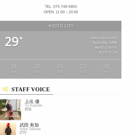
TEL. 075-746-5903
OPEN. 11:00 – 20:00
KYOTO CITY
29
°
overcast clouds
humidity: 68%
wind: 2 m/s E
H 29 • L 29
31
28
29
23
28
°
°
°
°
°
SUN
MON
TUE
WED
THU
STAFF VOICE
上出 優
Yu Kamide
(53)
武田 有加
Yuka Takeda
(77)