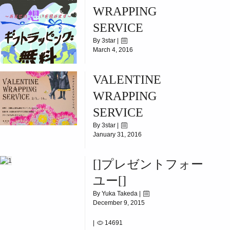
12/16(SAT)~12/25(MON)
WRAPPING
SERVICE
By 3star |
March 4, 2016
|
7207
VALENTINE
3/1(TUE)~3/14(MON)
WRAPPING
SERVICE
By 3star |
January 31, 2016
|
6584
[]プレゼントフォー
2/1(Mon)-2/14(Sun)
ユー[]
By Yuka Takeda |
December 9, 2015
|
14691