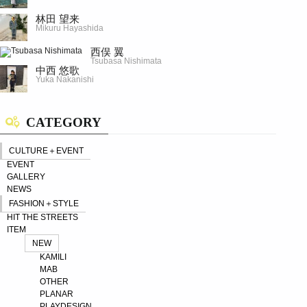
林田 望来
Mikuru Hayashida
西俣 翼
Tsubasa Nishimata
中西 悠歌
Yuka Nakanishi
CATEGORY
CULTURE＋EVENT
EVENT
GALLERY
NEWS
FASHION＋STYLE
HIT THE STREETS
ITEM
NEW
KAMILI
MAB
OTHER
PLANAR
PLAYDESIGN