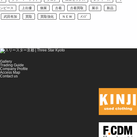
ンピース
上出優
個展
古着
古着買取
展示
新品
武田有加
買取
買取強化
ＮＥＷ
ﾒﾝｽﾞ
Gallery
Trading Guide
Company Profile
Access Map
Contact us