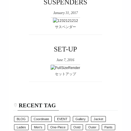
SUSPENDERS
January 31, 2017
サスペンダー
SET-UP
June 7, 2016
セットアップ
RECENT TAG
BLOG
Coordinate
EVENT
Gallery
Jacket
Ladies
Men's
One-Piece
Ootd
Outer
Pants