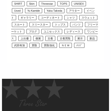
SHIRT
Skirt
Threestar
TOPS
UNISEX
Used
Yu Kamide
Yuka Takeda
アウター
イベン
ト
ギャラリー
コーディネート
シャツ
スウェット
スカート
スリースター
トップス
パンツ
フリーマ
ーケット
ブログ
ユニセックス
レディース
ワンピー
ス
上出優
個展
古着
古着買取
展示
新品
武田有加
買取
買取強化
ＮＥＷ
ﾒﾝｽﾞ