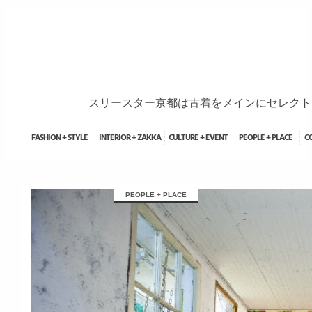
スリースター京都は古着をメインにセレクトブ
FASHION + STYLE
INTERIOR + ZAKKA
CULTURE + EVENT
PEOPLE + PLACE
C
займ на карту онлайн без отказа
PEOPLE + PLACE