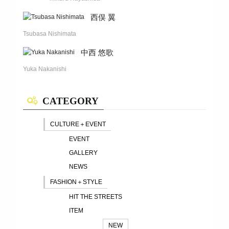
西俣 翼
Tsubasa Nishimata
中西 悠歌
Yuka Nakanishi
CATEGORY
CULTURE＋EVENT
EVENT
GALLERY
NEWS
FASHION＋STYLE
HIT THE STREETS
ITEM
NEW