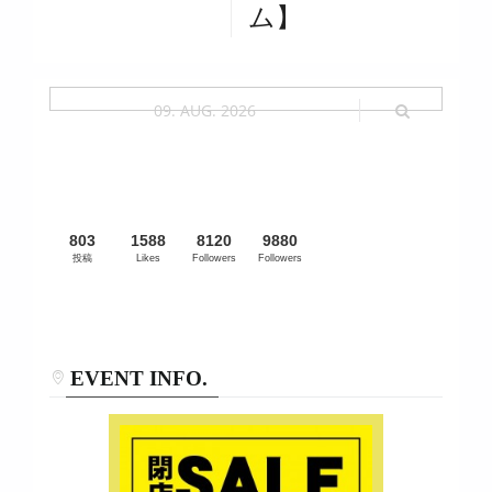
ム】
By 3star |
January 2, 2022
09. AUG. 2026
|
2511
2022.1.1(SAT)～1.31(MON)
803
1588
8120
9880
投稿
Likes
Followers
Followers
EVENT INFO.