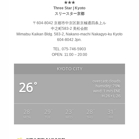
★★★
Three Star | Kyoto
スリースター京都
〒604-8042 京都市中京区新京極通四条上ル
中之町583-2 美松会館
Mimatsu Kaikan Bldg. 583-2, Nakano-machi Nakagyo-ku Kyoto
604-8042 Jpn.
TEL. 075-746-5903
OPEN. 11:00 – 20:00
KYOTO CITY
overcast clouds
26
°
humidity: 79%
wind: 1 m/s ENE
H 26 • L 26
°
°
°
°
°
28
29
23
28
31
MON
TUE
WED
THU
FRI