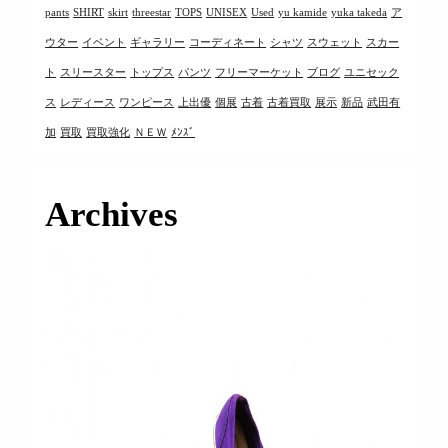
pants
SHIRT
skirt
threestar
TOPS
UNISEX
Used
yu kamide
yuka takeda
ア
ウター
イベント
ギャラリー
コーディネート
シャツ
スウェット
スカー
ト
スリースター
トップス
パンツ
フリーマーケット
ブログ
ユニセック
ス
レディース
ワンピース
上出優
個展
古着
古着買取
展示
新品
武田有
加
買取
買取強化
ＮＥＷ
ﾒﾝｽﾞ
Archives