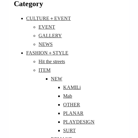
Category
CULTURE＋EVENT
EVENT
GALLERY
NEWS
FASHION＋STYLE
Hit the streets
ITEM
NEW
KAMILi
Mab
OTHER
PLANAR
PLAYDESIGN
SURT