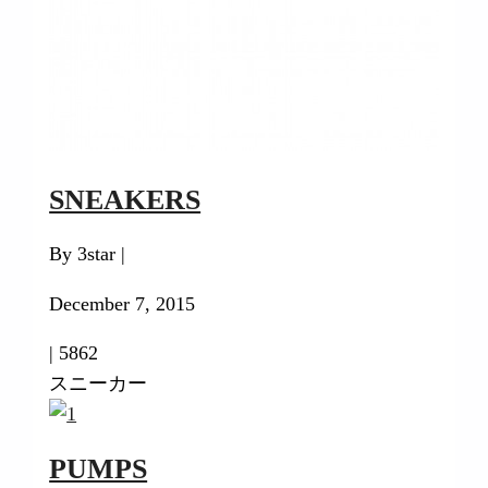
SNEAKERS
By 3star |
December 7, 2015
|
5862
スニーカー
PUMPS