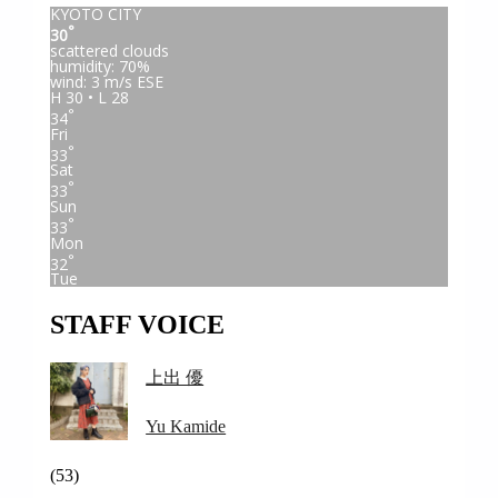
KYOTO CITY
°
30
scattered clouds
humidity: 70%
wind: 3 m/s ESE
H 30 • L 28
°
34
Fri
°
33
Sat
°
33
Sun
°
33
Mon
°
32
Tue
STAFF VOICE
上出 優
Yu Kamide
(53)