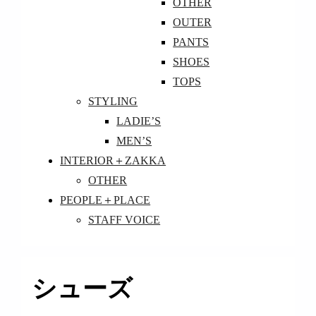
OTHER
OUTER
PANTS
SHOES
TOPS
STYLING
LADIE’S
MEN’S
INTERIOR＋ZAKKA
OTHER
PEOPLE＋PLACE
STAFF VOICE
シューズ