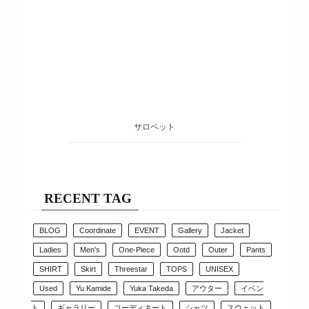
サロペット
RECENT TAG
BLOG
Coordinate
EVENT
Gallery
Jacket
Ladies
Men's
One-Piece
Ootd
Outer
Pants
SHIRT
Skirt
Threestar
TOPS
UNISEX
Used
Yu Kamide
Yuka Takeda
アウター
イベン
ト
ギャラリー
コーディネート
シャツ
スウェット