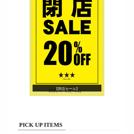
【閉店セール】
2025.07.01(TUE)～
PICK UP ITEMS