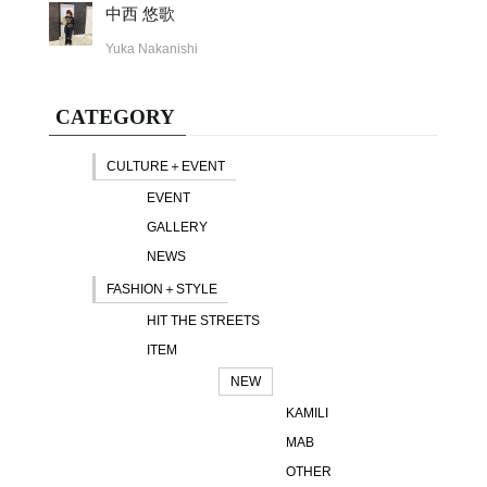
中西 悠歌
Yuka Nakanishi
CATEGORY
CULTURE＋EVENT
EVENT
GALLERY
NEWS
FASHION＋STYLE
HIT THE STREETS
ITEM
NEW
KAMILI
MAB
OTHER