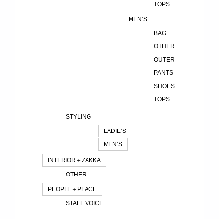
TOPS
MEN’S
BAG
OTHER
OUTER
PANTS
SHOES
TOPS
STYLING
LADIE’S
MEN’S
INTERIOR＋ZAKKA
OTHER
PEOPLE＋PLACE
STAFF VOICE