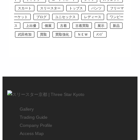
スカート
スリースター
トップス
パンツ
フリーマ
ーケット
ブログ
ユニセックス
レディース
ワンピー
ス
上出優
個展
古着
古着買取
展示
新品
武田有加
買取
買取強化
ＮＥＷ
ﾒﾝｽﾞ
Gallery
Trading Guide
Company Profile
Access Map