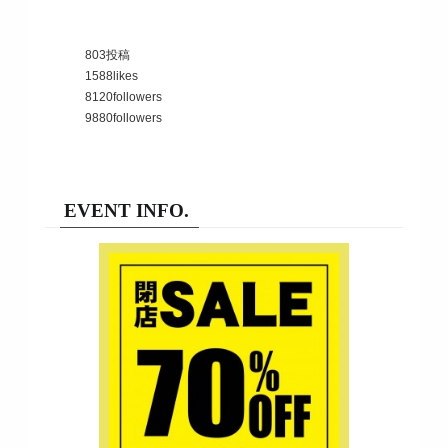
803
投稿
1588
likes
8120
followers
9880
followers
EVENT INFO.