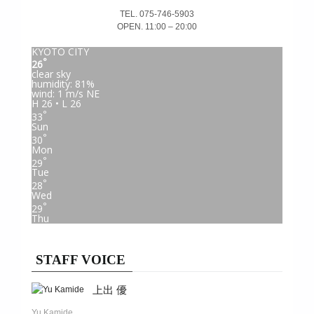
TEL. 075-746-5903
OPEN. 11:00 – 20:00
KYOTO CITY
°
26
clear sky
humidity: 81%
wind: 1 m/s NE
H 26 • L 26
°
33
Sun
°
30
Mon
°
29
Tue
°
28
Wed
°
29
Thu
STAFF VOICE
上出 優
Yu Kamide