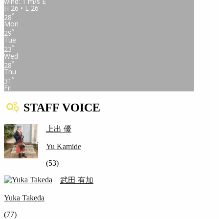
wind: 1 m/s E
H 26 • L 26
°
28
Mon
°
29
Tue
°
23
Wed
°
28
Thu
°
31
Fri
STAFF VOICE
上出 優
Yu Kamide
(53)
武田 有加
Yuka Takeda
(77)