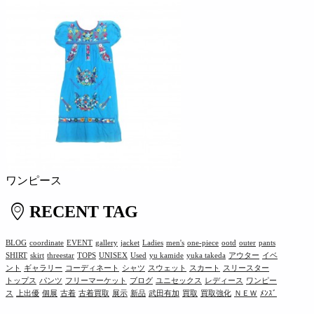
ワンピース
RECENT TAG
BLOG
coordinate
EVENT
gallery
jacket
Ladies
men's
one-piece
ootd
outer
pants
SHIRT
skirt
threestar
TOPS
UNISEX
Used
yu kamide
yuka takeda
アウター
イベ
ント
ギャラリー
コーディネート
シャツ
スウェット
スカート
スリースター
トップス
パンツ
フリーマーケット
ブログ
ユニセックス
レディース
ワンピー
ス
上出優
個展
古着
古着買取
展示
新品
武田有加
買取
買取強化
ＮＥＷ
ﾒﾝｽﾞ