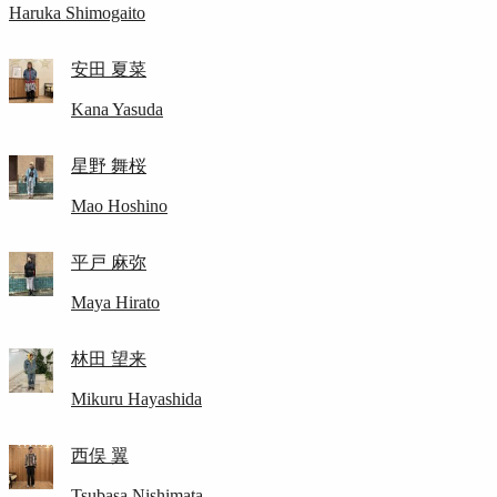
Haruka Shimogaito
安田 夏菜
Kana Yasuda
星野 舞桜
Mao Hoshino
平戸 麻弥
Maya Hirato
林田 望来
Mikuru Hayashida
西俣 翼
Tsubasa Nishimata