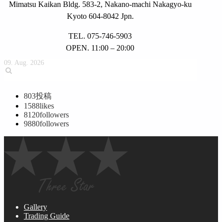
Mimatsu Kaikan Bldg. 583-2, Nakano-machi Nakagyo-ku
Kyoto 604-8042 Jpn.
TEL. 075-746-5903
OPEN. 11:00 – 20:00
09. Aug. 2026
803
投稿
1588
likes
8120
followers
9880
followers
Gallery
Trading Guide