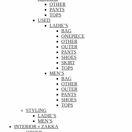
OTHER
PANTS
TOPS
USED
LADIE’S
BAG
ONEPIECE
OTHER
OUTER
PANTS
SHOES
SKIRT
TOPS
MEN’S
BAG
OTHER
OUTER
PANTS
SHOES
TOPS
STYLING
LADIE’S
MEN’S
INTERIOR＋ZAKKA