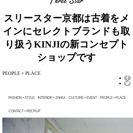
スリースター京都は古着をメ
インにセレクトブランドも取
り扱うKINJIの新コンセプト
ショップです
займ на карту онлайн без отказа
PEOPLE + PLACE
FASHION + STYLE
INTERIOR + ZAKKA
CULTURE + EVENT
PEOPLE + PLACE
CONTACT + RECRUIT