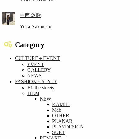
中西 悠歌
Yuka Nakanishi
Category
CULTURE＋EVENT
EVENT
GALLERY
NEWS
FASHION＋STYLE
Hit the streets
ITEM
NEW
KAMILi
Mab
OTHER
PLANAR
PLAYDESIGN
SURT
REMAKE