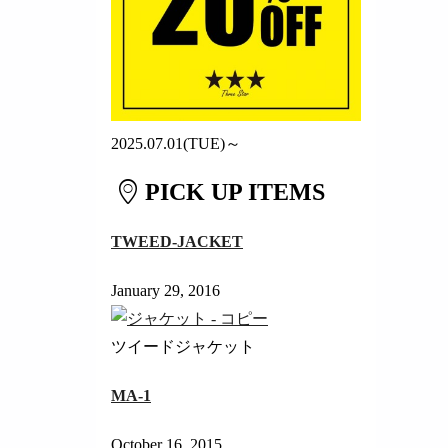
2025.07.01(TUE)～
PICK UP ITEMS
TWEED-JACKET
January 29, 2016
ツイードジャケット
MA-1
October 16, 2015