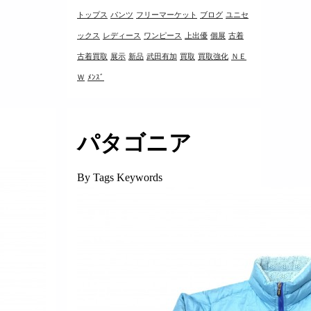
トップス
パンツ
フリーマーケット
ブログ
ユニセ
ックス
レディース
ワンピース
上出優
個展
古着
古着買取
展示
新品
武田有加
買取
買取強化
ＮＥ
Ｗ
ﾒﾝｽﾞ
パタゴニア
By Tags Keywords