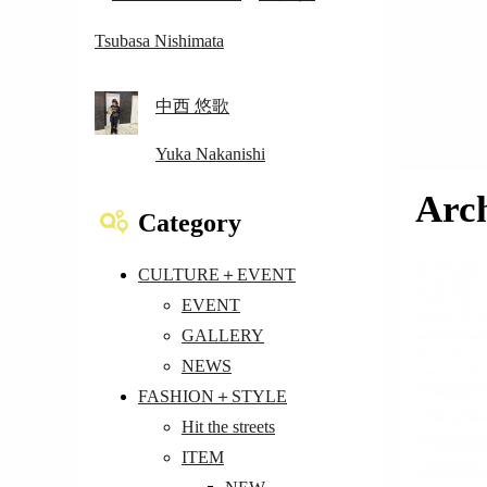
Tsubasa Nishimata
中西 悠歌
Yuka Nakanishi
Arc
Category
CULTURE＋EVENT
EVENT
GALLERY
NEWS
FASHION＋STYLE
Hit the streets
ITEM