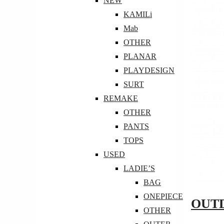
NEW
KAMILi
Mab
OTHER
PLANAR
PLAYDESIGN
SURT
REMAKE
OTHER
PANTS
TOPS
USED
LADIE’S
BAG
ONEPIECE
OUT
OTHER