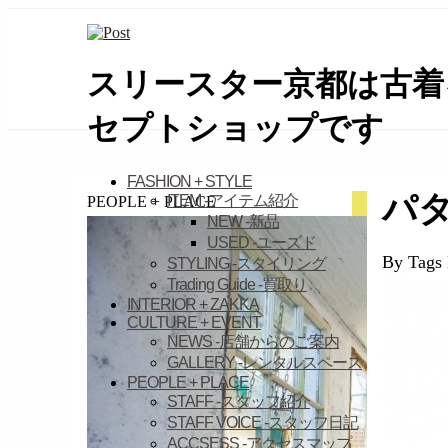
スリースター京都は古着
セプトショップです
займ на карту онлайн без отказа
FASHION + STYLE
パ
ITEM
-アイテム紹介
PEOPLE + PLACE
NEW
-新品
USED
-ユーズド
By Tags
STYLING
-スタイリング
Trading Guide
-買取り
INTERIOR + ZAKKA
CULTURE + EVENT
NEWS
-店舗からのご案内
GALLERY
-レンタルスペース
PEOPLE + PLACE
STAFF
-スタッフ紹介
STAFF VOICE
-スタッフ日記
ACCSESS
-アクセスマップ