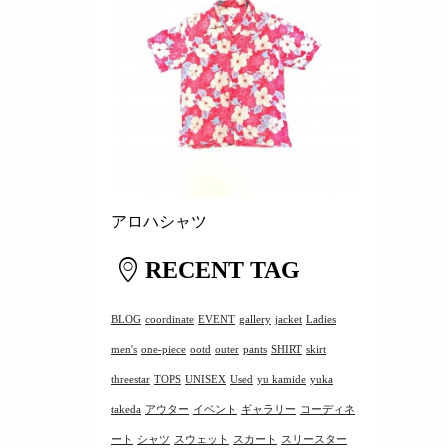
アロハシャツ
RECENT TAG
BLOG
coordinate
EVENT
gallery
jacket
Ladies
men's
one-piece
ootd
outer
pants
SHIRT
skirt
threestar
TOPS
UNISEX
Used
yu kamide
yuka
takeda
アウター
イベント
ギャラリー
コーディネ
ート
シャツ
スウェット
スカート
スリースター