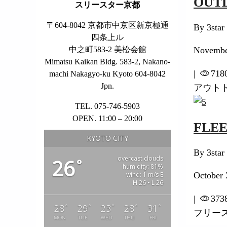
OUT
スリースター京都
〒604-8042 京都市中京区新京極通
By 3star
四条上ル
中之町583-2 美松会館
Novembe
Mimatsu Kaikan Bldg. 583-2, Nakano-
|
718
machi Nakagyo-ku Kyoto 604-8042
Jpn.
アウト
TEL. 075-746-5903
OPEN. 11:00 – 20:00
FLE
KYOTO CITY
By 3star
overcast clouds
26
°
humidity: 81%
wind: 1 m/s E
October 
H 26 • L 26
|
373
°
°
°
°
°
28
29
23
28
31
フリー
MON
TUE
WED
THU
FRI