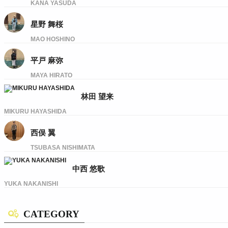
KANA YASUDA
星野 舞桜
MAO HOSHINO
平戸 麻弥
MAYA HIRATO
林田 望来
MIKURU HAYASHIDA
西俣 翼
TSUBASA NISHIMATA
中西 悠歌
YUKA NAKANISHI
CATEGORY