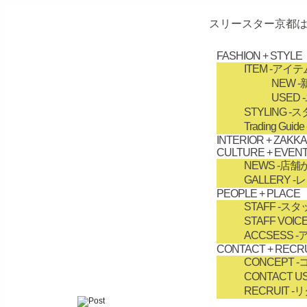
スリースター京都は
FASHION + STYLE
ITEM
-アイテ
NEW
-
USED
STYLING
-ス
Trading Guide
INTERIOR + ZAKKA
CULTURE + EVEN
NEWS
-店舗
GALLERY
-
PEOPLE + PLACE
STAFF
-スタ
STAFF VOIC
ACCSESS
-
CONTACT + RECR
CONCEPT
-
CONTACT U
RECRUIT
-