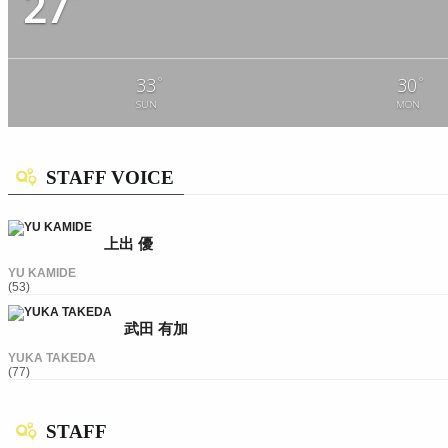
27
°
°
33
30
SUN
MON
STAFF VOICE
上出 優
YU KAMIDE
(53)
武田 有加
YUKA TAKEDA
(77)
STAFF