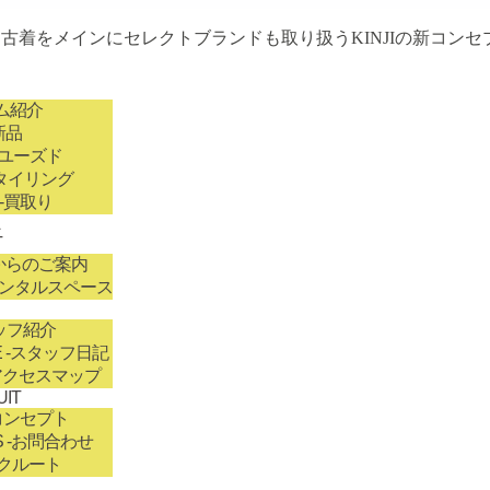
古着をメインにセレクトブランドも取り扱うKINJIの新コンセ
ム紹介
新品
-ユーズド
タイリング
-買取り
T
からのご案内
レンタルスペース
ッフ紹介
E
-スタッフ日記
アクセスマップ
UIT
コンセプト
S
-お問合わせ
リクルート