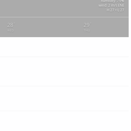
humidity: 79%
wind: 2 m/s ENE
H 27 • L 27
°
°
28
29
WED
THU