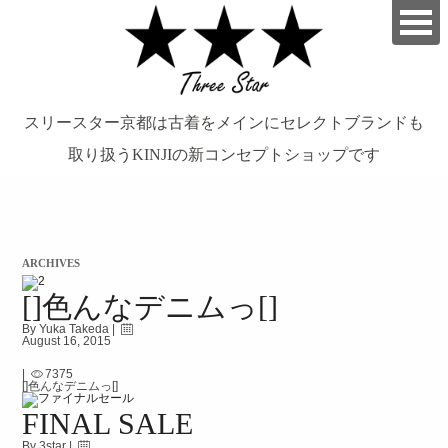
スリースター京都は古着をメインにセレクトブランドも
取り扱うKINJIの新コンセプトショップです
займ на карту онлайн без отказа
ARCHIVES
[]色んなデニムっ[]
By Yuka Takeda |
August 16, 2015
|
7375
[]色んなデニムっ[]
FINAL SALE
By 3star |