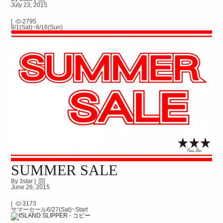
July 23, 2015
|
2795
8/1(Sat)~8/16(Sun)
SUMMER SALE
By 3star |
June 26, 2015
|
3173
サマーセール6/27(Sat)~Start