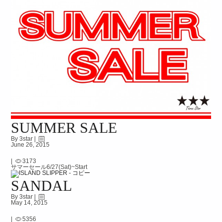
SUMMER SALE
By 3star |
June 26, 2015
|
3173
サマーセール6/27(Sat)~Start
SANDAL
By 3star |
May 14, 2015
|
5356