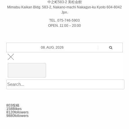
中之町583-2 美松会館
Mimatsu Kaikan Bldg. 583-2, Nakano-machi Nakagyo-ku Kyoto 604-8042
Jpn.
TEL. 075-746-5903
OPEN. 11:00 – 20:00
08. AUG. 2026
803
投稿
1588
likes
8120
followers
9880
followers