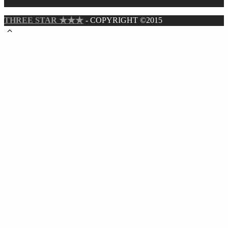
THREE STAR ★★★
- COPYRIGHT ©2015