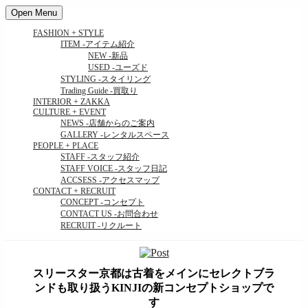
Open Menu
FASHION + STYLE
ITEM
-アイテム紹介
NEW
-新品
USED
-ユーズド
STYLING
-スタイリング
Trading Guide
-買取り
INTERIOR + ZAKKA
CULTURE + EVENT
NEWS
-店舗からのご案内
GALLERY
-レンタルスペース
PEOPLE + PLACE
STAFF
-スタッフ紹介
STAFF VOICE
-スタッフ日記
ACCSESS
-アクセスマップ
CONTACT + RECRUIT
CONCEPT
-コンセプト
CONTACT US
-お問合わせ
RECRUIT
-リクルート
スリースター京都は古着をメインにセレクトブラ
ンドも取り扱うKINJIの新コンセプトショップで
す