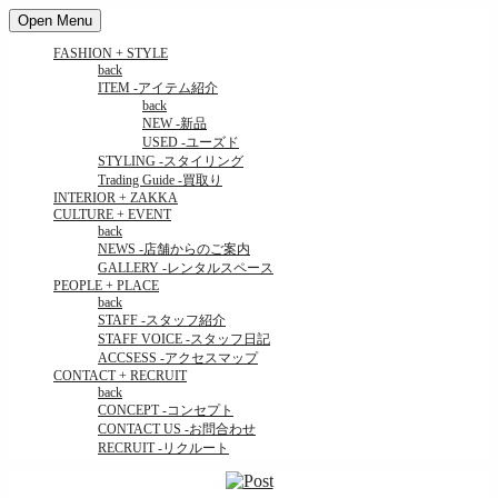
Open Menu
FASHION + STYLE
back
ITEM
-アイテム紹介
back
NEW
-新品
USED
-ユーズド
STYLING
-スタイリング
Trading Guide
-買取り
INTERIOR + ZAKKA
CULTURE + EVENT
back
NEWS
-店舗からのご案内
GALLERY
-レンタルスペース
PEOPLE + PLACE
back
STAFF
-スタッフ紹介
STAFF VOICE
-スタッフ日記
ACCSESS
-アクセスマップ
CONTACT + RECRUIT
back
CONCEPT
-コンセプト
CONTACT US
-お問合わせ
RECRUIT
-リクルート