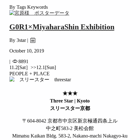
By Tags Keywords
G0R1×MiyaharaShin Exhibition
By 3star |
October 10, 2019
|
8891
11.2[Sat］>>12.1[Sun]
PEOPLE + PLACE
★★★
Three Star | Kyoto
スリースター京都
〒604-8042 京都市中京区新京極通四条上ル
中之町583-2 美松会館
Mimatsu Kaikan Bldg. 583-2, Nakano-machi Nakagyo-ku