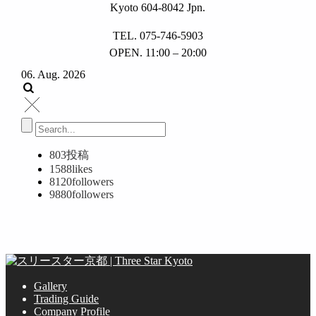
Kyoto 604-8042 Jpn.
TEL. 075-746-5903
OPEN. 11:00 – 20:00
06. Aug. 2026
803
投稿
1588
likes
8120
followers
9880
followers
Gallery
Trading Guide
Company Profile