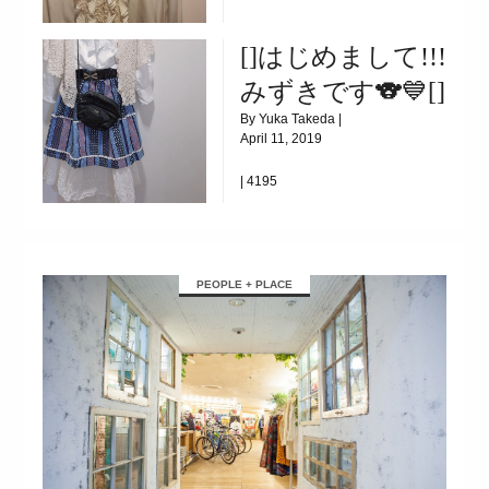
|
5712
[]はじめまして!!!
【⠀💐天王寺MIO店人気アイテムのご紹介🌼 】
みずきです🐨💙[]
By Yuka Takeda |
April 11, 2019
|
4195
[]はじめまして!!! みずきです🐨💙[]
PEOPLE + PLACE