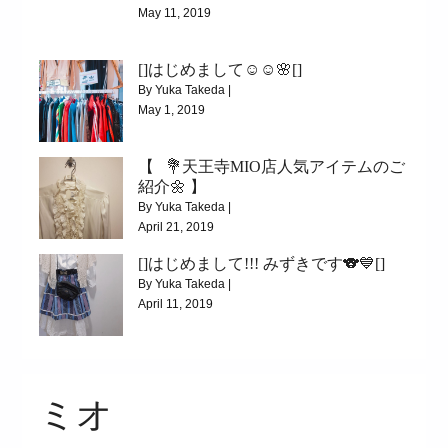
May 11, 2019
|
6779
[]はじめまして☺️☺️🌸[]
[]はじめまして◟⌣̈⃝◞[]
By Yuka Takeda |
May 1, 2019
|
5107
【⠀💐天王寺MIO店人気アイテムのご
[]はじめまして☺️☺️🌸[]
紹介🌼 】
By Yuka Takeda |
April 21, 2019
[]はじめまして!!! みずきです🐨💙[]
|
5712
By Yuka Takeda |
【⠀💐天王寺MIO店人気アイテムのご紹介🌼 】
April 11, 2019
|
4195
[]はじめまして!!! みずきです🐨💙[]
ミオ