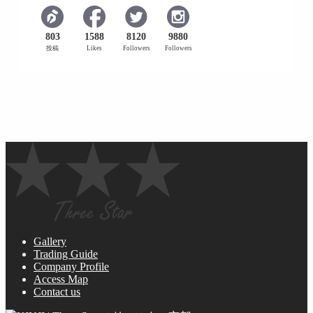
803
1588
8120
9880
投稿
Likes
Followers
Followers
Gallery
Trading Guide
Company Profile
Access Map
Contact us