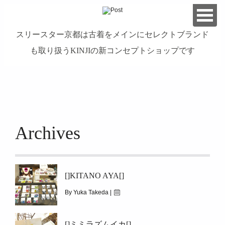
スリースター京都は古着をメインにセレクトブランド
も取り扱うKINJIの新コンセプトショップです
займ на карту онлайн без отказа
Archives
[]KITANO AYA[]
By Yuka Takeda |
August 15, 2016
[]ミミラズムイカ[]