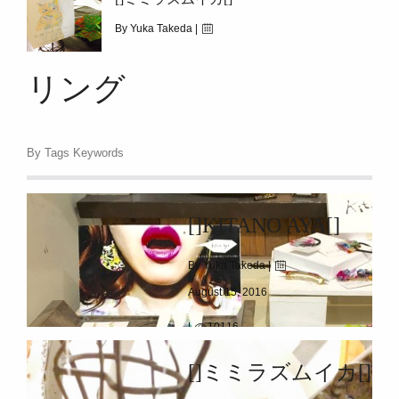
|
10116
[]kitano Aya[]
By Yuka Takeda |
August 22, 2015
リング
|
6550
[]ミミラズムイカ[]
By Tags Keywords
[]KITANO AYA[]
By Yuka Takeda |
August 15, 2016
|
10116
[]kitano Aya[]
[]ミミラズムイカ[]