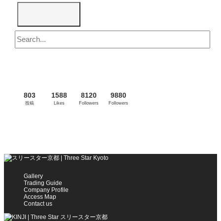
803
1588
8120
9880
投稿
Likes
Followers
Followers
Gallery
Trading Guide
Company Profile
Access Map
Contact us