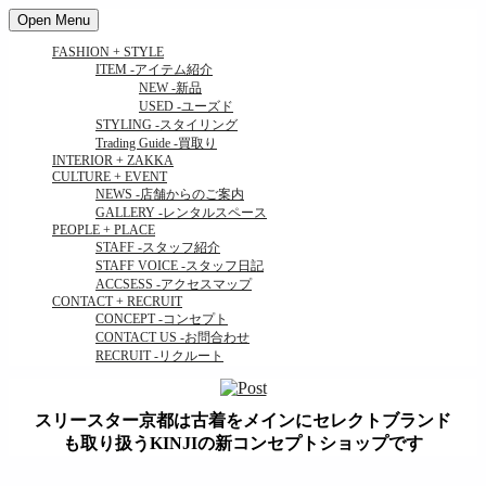
Open Menu
FASHION + STYLE
ITEM
-アイテム紹介
NEW
-新品
USED
-ユーズド
STYLING
-スタイリング
Trading Guide
-買取り
INTERIOR + ZAKKA
CULTURE + EVENT
NEWS
-店舗からのご案内
GALLERY
-レンタルスペース
PEOPLE + PLACE
STAFF
-スタッフ紹介
STAFF VOICE
-スタッフ日記
ACCSESS
-アクセスマップ
CONTACT + RECRUIT
CONCEPT
-コンセプト
CONTACT US
-お問合わせ
RECRUIT
-リクルート
スリースター京都は古着をメインにセレクトブランド
も取り扱うKINJIの新コンセプトショップです