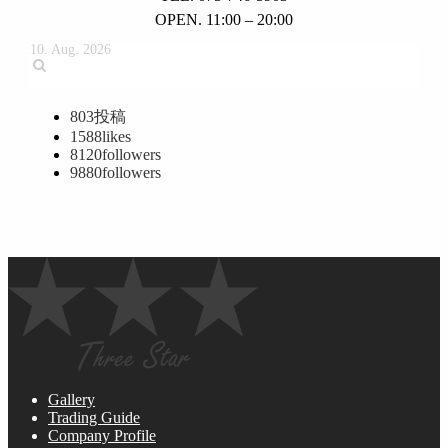
OPEN. 11:00 – 20:00
10. Aug. 2026
803
投稿
1588
likes
8120
followers
9880
followers
Gallery
Trading Guide
Company Profile