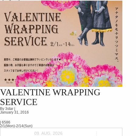
VALENTINE WRAPPING
SERVICE
By 3star |
January 31, 2016
|
6586
2/1(Mon)-2/14(Sun)
09. AUG. 2026