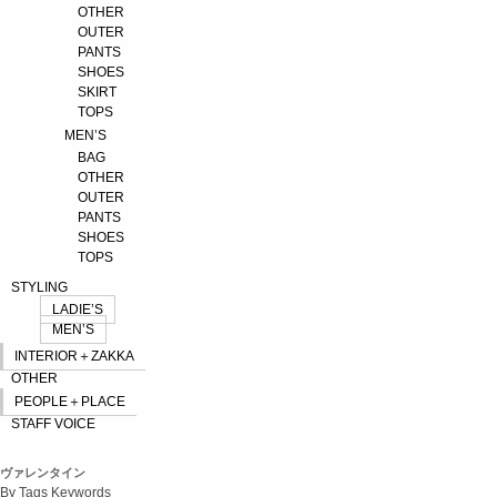
OTHER
OUTER
PANTS
SHOES
SKIRT
TOPS
MEN’S
BAG
OTHER
OUTER
PANTS
SHOES
TOPS
STYLING
LADIE’S
MEN’S
INTERIOR＋ZAKKA
OTHER
PEOPLE＋PLACE
STAFF VOICE
ヴァレンタイン
By Tags Keywords