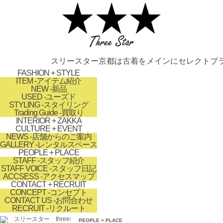
スリースター京都は古着をメインにセレクトブラ
FASHION + STYLE
ITEM
-アイテム紹介
NEW
-新品
USED
-ユーズド
STYLING
-スタイリング
Trading Guide
-買取り
INTERIOR + ZAKKA
CULTURE + EVENT
NEWS
-店舗からのご案内
GALLERY
-レンタルスペース
PEOPLE + PLACE
STAFF
-スタッフ紹介
STAFF VOICE
-スタッフ日記
ACCSESS
-アクセスマップ
CONTACT + RECRUIT
CONCEPT
-コンセプト
CONTACT US
-お問合わせ
RECRUIT
-リクルート
займ на карту онлайн без отказа
PEOPLE + PLACE