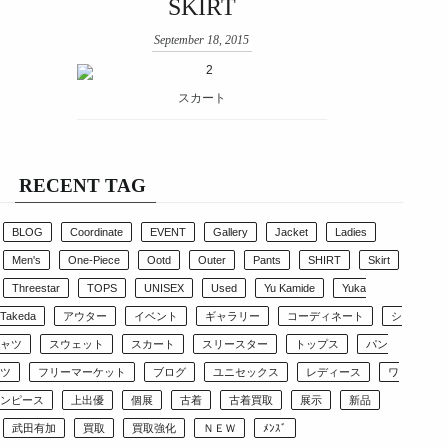
SKIRT
September 18, 2015
スカート
RECENT TAG
BLOG
Coordinate
EVENT
Gallery
Jacket
Ladies
Men's
One-Piece
Ootd
Outer
Pants
SHIRT
Skirt
Threestar
TOPS
UNISEX
Used
Yu Kamide
Yuka
Takeda
アウター
イベント
ギャラリー
コーディネート
シ
ャツ
スウェット
スカート
スリースター
トップス
パン
ツ
フリーマーケット
ブログ
ユニセックス
レディース
ワ
ンピース
上出優
個展
古着
古着買取
展示
新品
武田有加
買取
買取強化
ＮＥＷ
ﾒﾝｽﾞ