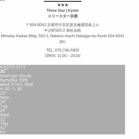
★★★
Three Star | Kyoto
スリースター京都
〒604-8042 京都市中京区新京極通四条上ル
中之町583-2 美松会館
Mimatsu Kaikan Bldg. 583-2, Nakano-machi Nakagyo-ku Kyoto 604-8042
Jpn.
TEL. 075-746-5903
OPEN. 11:00 – 20:00
KYOTO CITY
°
30
overcast clouds
humidity: 59%
wind: 0 m/s NNE
H 30 • L 30
°
29
Mon
°
29
Tue
°
29
Wed
°
32
Thu
°
32
Fri