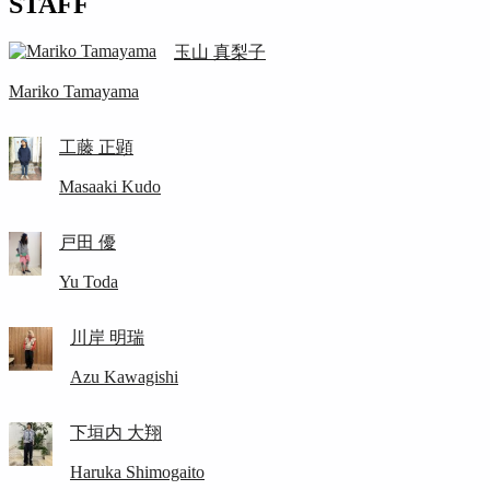
STAFF
玉山 真梨子
Mariko Tamayama
工藤 正顕
Masaaki Kudo
戸田 優
Yu Toda
川岸 明瑞
Azu Kawagishi
下垣内 大翔
Haruka Shimogaito