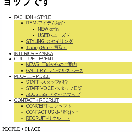
ョップです
FASHION + STYLE
ITEM
-アイテム紹介
NEW
-新品
USED
-ユーズド
STYLING
-スタイリング
Trading Guide
-買取り
INTERIOR + ZAKKA
CULTURE + EVENT
NEWS
-店舗からのご案内
GALLERY
-レンタルスペース
PEOPLE + PLACE
STAFF
-スタッフ紹介
STAFF VOICE
-スタッフ日記
ACCSESS
-アクセスマップ
CONTACT + RECRUIT
CONCEPT
-コンセプト
CONTACT US
-お問合わせ
RECRUIT
-リクルート
займ на карту онлайн без отказа
PEOPLE + PLACE