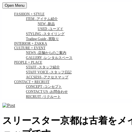
Open Menu
FASHION + STYLE
ITEM
-アイテム紹介
NEW
-新品
USED
-ユーズド
STYLING
-スタイリング
Trading Guide
-買取り
INTERIOR + ZAKKA
CULTURE + EVENT
NEWS
-店舗からのご案内
GALLERY
-レンタルスペース
PEOPLE + PLACE
STAFF
-スタッフ紹介
STAFF VOICE
-スタッフ日記
ACCSESS
-アクセスマップ
CONTACT + RECRUIT
CONCEPT
-コンセプト
CONTACT US
-お問合わせ
RECRUIT
-リクルート
スリースター京都は古着をメイ