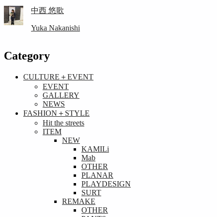
中西 悠歌
Yuka Nakanishi
Category
CULTURE＋EVENT
EVENT
GALLERY
NEWS
FASHION＋STYLE
Hit the streets
ITEM
NEW
KAMILi
Mab
OTHER
PLANAR
PLAYDESIGN
SURT
REMAKE
OTHER