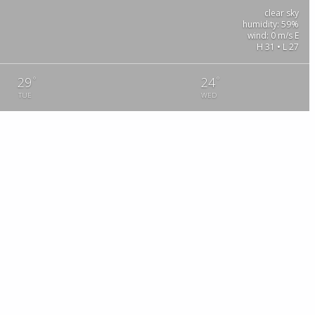
clear sky
humidity: 59%
wind: 0 m/s E
H 31 • L 27
°
°
29
24
TUE
WED