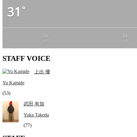
31
°
°
°
34
34
SAT
SUN
STAFF VOICE
上出 優
Yu Kamide
(53)
武田 有加
Yuka Takeda
(77)