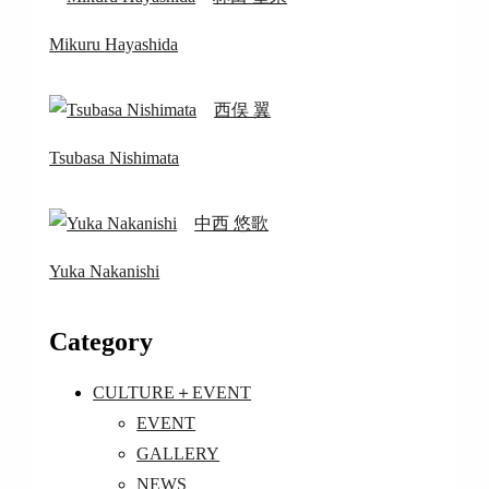
Mikuru Hayashida
西俣 翼
Tsubasa Nishimata
中西 悠歌
Yuka Nakanishi
Category
CULTURE＋EVENT
EVENT
GALLERY
NEWS