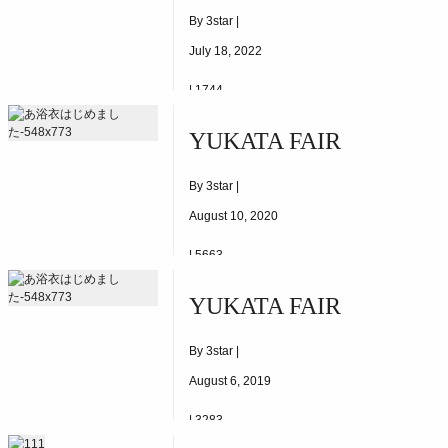
By 3star |
July 18, 2022
|
1744
2022.06.18(FRI)～
YUKATA FAIR
By 3star |
August 10, 2020
|
5663
2020/06/07~START
YUKATA FAIR
By 3star |
August 6, 2019
|
3283