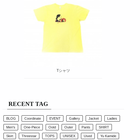
Tシャツ
RECENT TAG
BLOG
Coordinate
EVENT
Gallery
Jacket
Ladies
Men's
One-Piece
Ootd
Outer
Pants
SHIRT
Skirt
Threestar
TOPS
UNISEX
Used
Yu Kamide