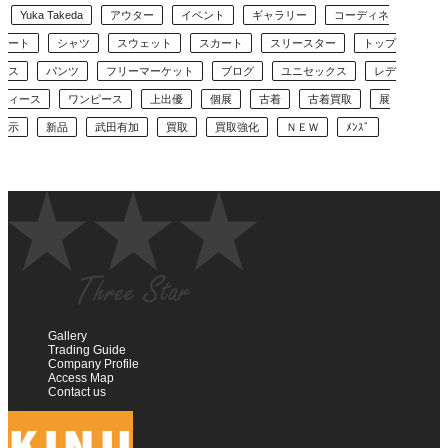
Yuka Takeda
アウター
イベント
ギャラリー
コーディネ
ート
シャツ
スウェット
スカート
スリースター
トップ
ス
パンツ
フリーマーケット
ブログ
ユニセックス
レデ
ィース
ワンピース
上出優
個展
古着
古着買取
展
示
新品
武田有加
買取
買取強化
ＮＥＷ
ﾒﾝｽﾞ
Gallery
Trading Guide
Company Profile
Access Map
Contact us