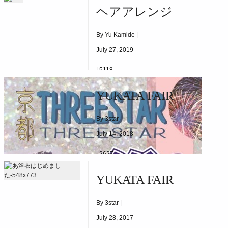
5/29(WED)～START
ヘアアレンジ
By Yu Kamide |
July 27, 2019
|
5118
ヘアアレンジ
YUKATA FAIR
By 3star |
July 14, 2018
|
2627
2018/6/1(FRI)~8/19（SUN)
YUKATA FAIR
By 3star |
July 28, 2017