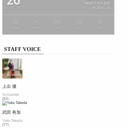
26
wind: 1 m/s ENE
H 26 • L 26
°
°
°
°
°
28
29
23
28
31
MON
TUE
WED
THU
FRI
STAFF VOICE
上出 優
Yu Kamide
(53)
武田 有加
Yuka Takeda
(77)