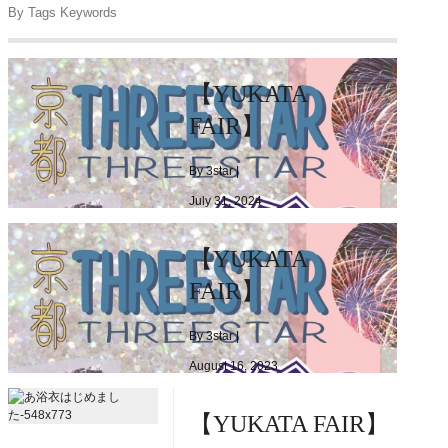
By Tags Keywords
【YUKATA
FAIR】
By 3star |
July 31, 2024
|
3027
【YUKATA
2024.04.27(SAT)～
FAIR】
By 3star |
August 16, 2023
|
1459
【YUKATA FAIR】
2023.05.01(MON)～