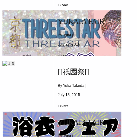
|
4090
2017/5/30(TUE)~8/20(SUN)
YUKATA FAIR
By 3star |
July 22, 2016
|
3331
2016.06.11(SAT)~START
[]祇園祭[]
By Yuka Takeda |
July 18, 2015
|
3437
[]祇園祭[]
YUKATA FAIR
By 3star |