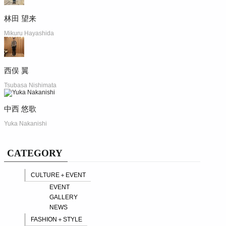
林田 望来
Mikuru Hayashida
西俣 翼
Tsubasa Nishimata
中西 悠歌
Yuka Nakanishi
CATEGORY
CULTURE＋EVENT
EVENT
GALLERY
NEWS
FASHION＋STYLE