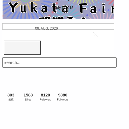
July 1, 2015
|
5182
浴衣フェア7/1(Wed)Start~
09. AUG. 2026
803
1588
8120
9880
投稿
Likes
Followers
Followers