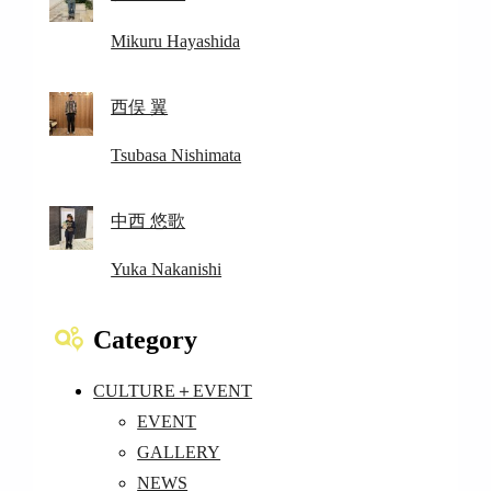
Mikuru Hayashida
西俣 翼
Tsubasa Nishimata
中西 悠歌
Yuka Nakanishi
Category
CULTURE＋EVENT
EVENT
GALLERY
NEWS