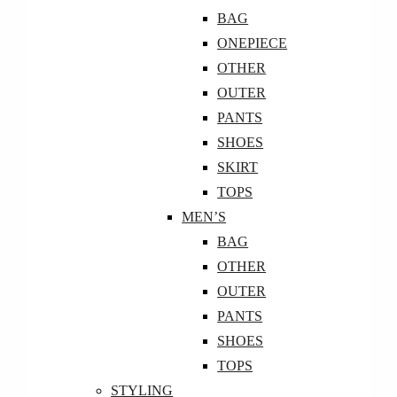
BAG
ONEPIECE
OTHER
OUTER
PANTS
SHOES
SKIRT
TOPS
MEN’S
BAG
OTHER
OUTER
PANTS
SHOES
TOPS
STYLING