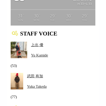
wind: 4 m/s SE
H 33 • L 33
°
°
°
°
°
31
30
29
30
29
SUN
MON
TUE
WED
THU
STAFF VOICE
上出 優
Yu Kamide
(53)
武田 有加
Yuka Takeda
(77)