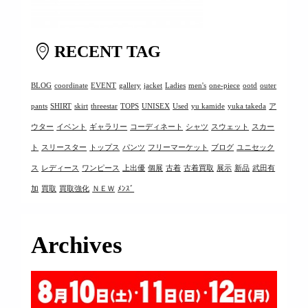
RECENT TAG
BLOG
coordinate
EVENT
gallery
jacket
Ladies
men's
one-piece
ootd
outer
pants
SHIRT
skirt
threestar
TOPS
UNISEX
Used
yu kamide
yuka takeda
ア
ウター
イベント
ギャラリー
コーディネート
シャツ
スウェット
スカー
ト
スリースター
トップス
パンツ
フリーマーケット
ブログ
ユニセック
ス
レディース
ワンピース
上出優
個展
古着
古着買取
展示
新品
武田有
加
買取
買取強化
ＮＥＷ
ﾒﾝｽﾞ
Archives