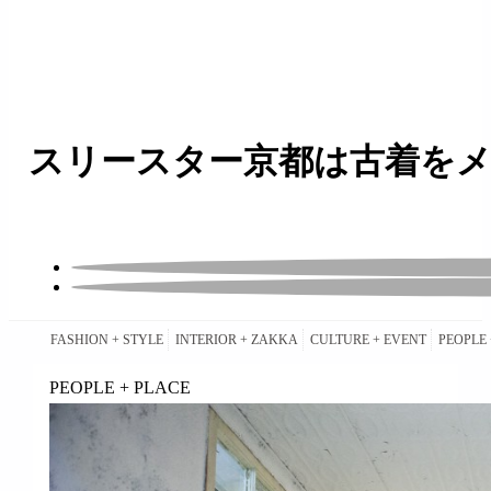
スリースター京都は古着をメ
FASHION + STYLE
INTERIOR + ZAKKA
CULTURE + EVENT
PEOPLE 
PEOPLE + PLACE