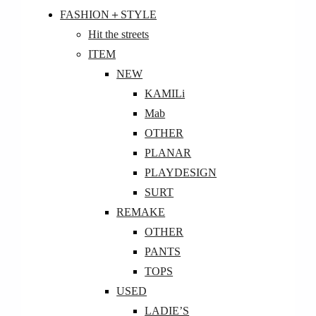
FASHION＋STYLE
Hit the streets
ITEM
NEW
KAMILi
Mab
OTHER
PLANAR
PLAYDESIGN
SURT
REMAKE
OTHER
PANTS
TOPS
USED
LADIE’S