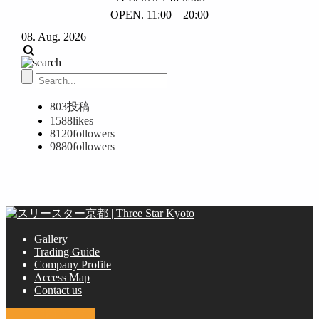
OPEN. 11:00 – 20:00
08. Aug. 2026
803
投稿
1588
likes
8120
followers
9880
followers
Gallery
Trading Guide
Company Profile
Access Map
Contact us