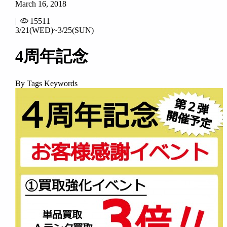
March 16, 2018
|
15511
3/21(WED)~3/25(SUN)
4周年記念
By Tags Keywords