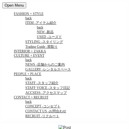
Open Menu
FASHION + STYLE
back
ITEM
-アイテム紹介
back
NEW
-新品
USED
-ユーズド
STYLING
-スタイリング
Trading Guide
-買取り
INTERIOR + ZAKKA
CULTURE + EVENT
back
NEWS
-店舗からのご案内
GALLERY
-レンタルスペース
PEOPLE + PLACE
back
STAFF
-スタッフ紹介
STAFF VOICE
-スタッフ日記
ACCSESS
-アクセスマップ
CONTACT + RECRUIT
back
CONCEPT
-コンセプト
CONTACT US
-お問合わせ
RECRUIT
-リクルート