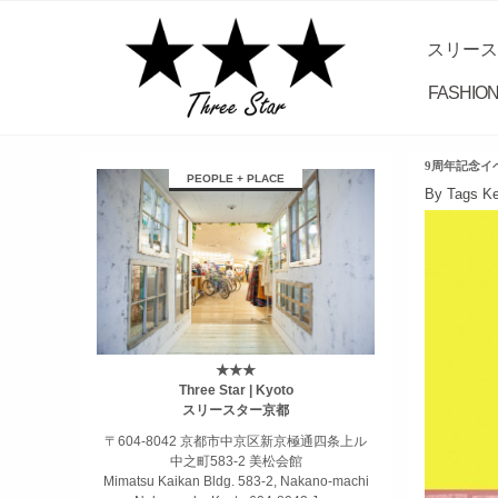
スリース
FASHION
9周年記念イ
займ на карту онлайн без отказа
PEOPLE + PLACE
By Tags K
★★★
Three Star | Kyoto
スリースター京都
〒604-8042 京都市中京区新京極通四条上ル
中之町583-2 美松会館
Mimatsu Kaikan Bldg. 583-2, Nakano-machi