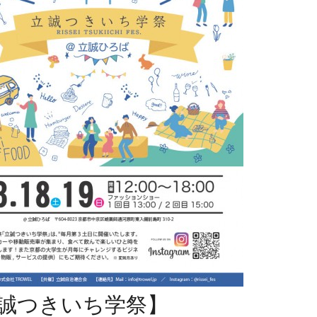
誠つきいち学祭】