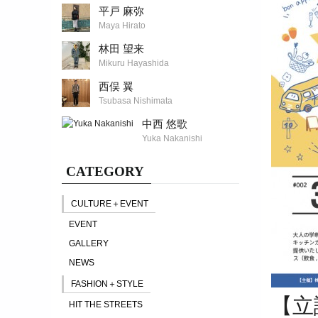
平戸 麻弥
Maya Hirato
林田 望来
Mikuru Hayashida
西俣 翼
Tsubasa Nishimata
中西 悠歌
Yuka Nakanishi
CATEGORY
CULTURE＋EVENT
EVENT
GALLERY
NEWS
FASHION＋STYLE
【立
HIT THE STREETS