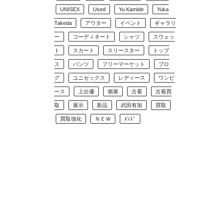
UNISEX
Used
Yu Kamide
Yuka
Takeda
アウター
イベント
ギャラリ
ー
コーディネート
シャツ
スウェッ
ト
スカート
スリースター
トップ
ス
パンツ
フリーマーケット
ブロ
グ
ユニセックス
レディース
ワンピ
ース
上出優
個展
古着
古着買
取
展示
新品
武田有加
買取
買取強化
ＮＥＷ
ﾒﾝｽﾞ