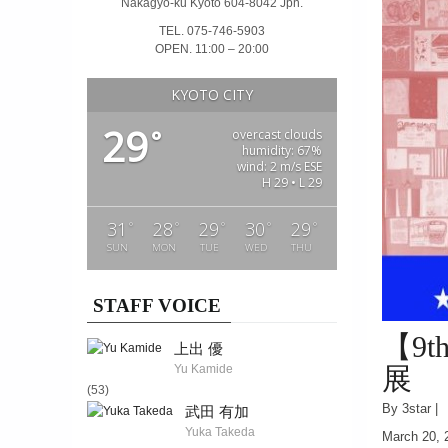
Nakagyo-ku Kyoto 604-8042 Jpn.
TEL. 075-746-5903
OPEN. 11:00 – 20:00
KYOTO CITY
29
°
overcast clouds
humidity: 67%
wind: 2 m/s ESE
H 29 • L 29
31
28
29
30
29
°
°
°
°
°
SUN
MON
TUE
WED
THU
STAFF VOICE
【9th
上出 優
Yu Kamide
展
(53)
By 3star |
武田 有加
Yuka Takeda
March 20, 