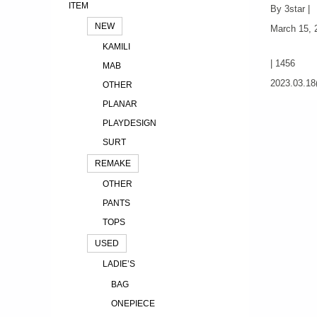
ITEM
By 3star |
NEW
March 15, 
KAMILI
|
1456
MAB
2023.03.1
OTHER
PLANAR
PLAYDESIGN
SURT
REMAKE
OTHER
PANTS
TOPS
USED
LADIE’S
BAG
ONEPIECE