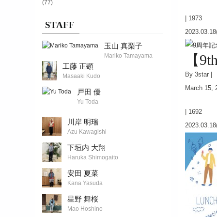
(77)
|
1973
STAFF
2023.03.18
玉山 真梨子
【9t
Mariko Tamayama
工藤 正顕
By 3star |
Masaaki Kudo
March 15, 
戸田 優
Yu Toda
|
1692
川岸 明瑞
2023.03.18
Azu Kawagishi
下垣内 大翔
Haruka Shimogaito
安田 夏菜
Kana Yasuda
星野 舞桜
Mao Hoshino