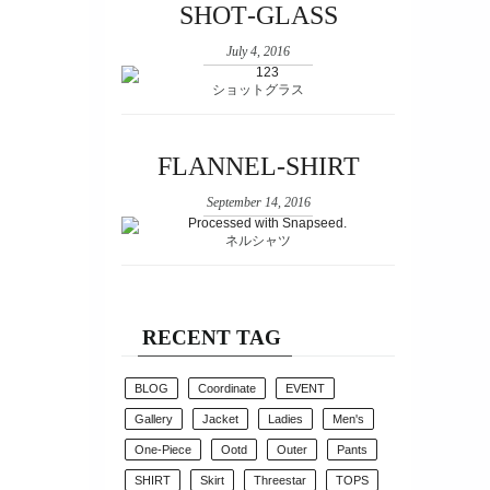
SHOT‐GLASS
July 4, 2016
ショットグラス
FLANNEL-SHIRT
September 14, 2016
ネルシャツ
RECENT TAG
BLOG
Coordinate
EVENT
Gallery
Jacket
Ladies
Men's
One-Piece
Ootd
Outer
Pants
SHIRT
Skirt
Threestar
TOPS