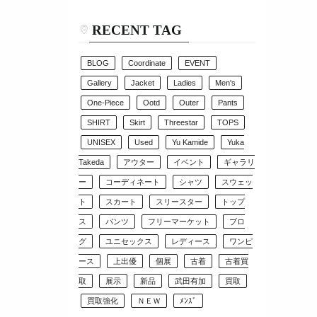
RECENT TAG
BLOG
Coordinate
EVENT
Gallery
Jacket
Ladies
Men's
One-Piece
Ootd
Outer
Pants
SHIRT
Skirt
Threestar
TOPS
UNISEX
Used
Yu Kamide
Yuka
Takeda
アウター
イベント
ギャラリ
ー
コーディネート
シャツ
スウェッ
ト
スカート
スリースター
トップ
ス
パンツ
フリーマーケット
ブロ
グ
ユニセックス
レディース
ワンピ
ース
上出優
個展
古着
古着買
取
展示
新品
武田有加
買取
買取強化
ＮＥＷ
ﾒﾝｽﾞ