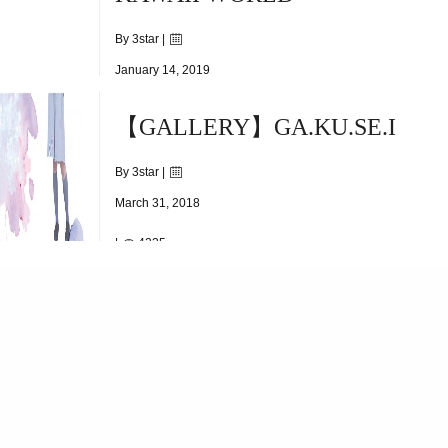
By 3star |
January 14, 2019
【GALLERY】GA.KU.SE.I
5(TUE)~01.28(MON)
By 3star |
March 31, 2018
|
4225
/14(SAT)