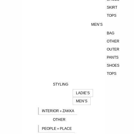
SKIRT
TOPS
MEN’S
BAG
OTHER
OUTER
PANTS
SHOES
TOPS
STYLING
LADIE’S
MEN’S
INTERIOR＋ZAKKA
OTHER
PEOPLE＋PLACE