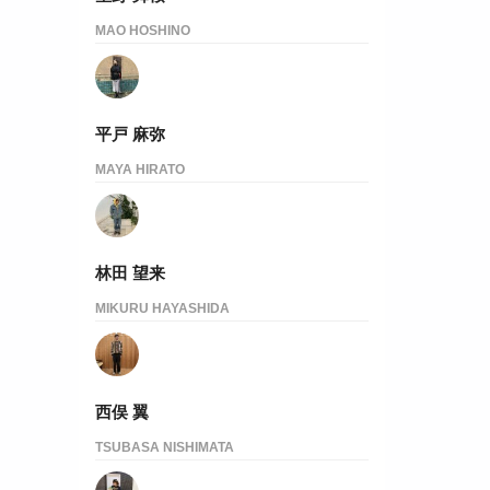
MAO HOSHINO
平戸 麻弥
MAYA HIRATO
林田 望来
MIKURU HAYASHIDA
西俣 翼
TSUBASA NISHIMATA