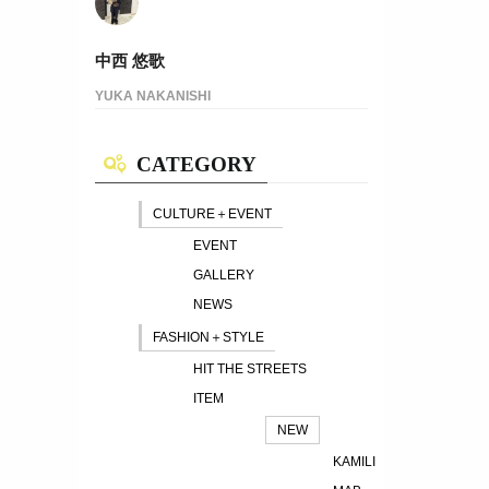
中西 悠歌
YUKA NAKANISHI
CATEGORY
CULTURE＋EVENT
EVENT
GALLERY
NEWS
FASHION＋STYLE
HIT THE STREETS
ITEM
NEW
KAMILI