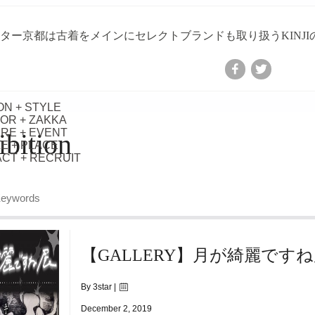
ター京都は古着をメインにセレクトブランドも取り扱うKINJ
ON + STYLE
IOR + ZAKKA
RE + EVENT
ibition
E + PLACE
CT + RECRUIT
Keywords
【GALLERY】月が綺麗です
By 3star |
December 2, 2019