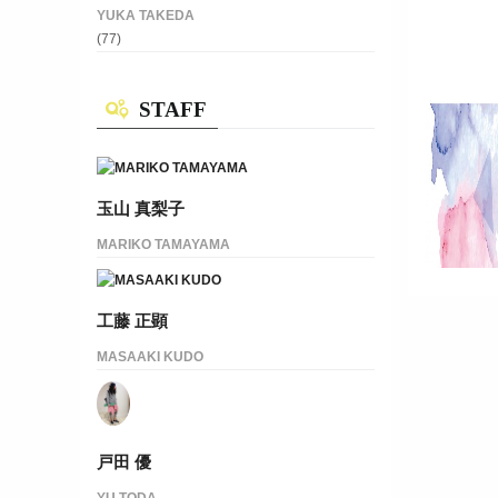
YUKA TAKEDA
(77)
STAFF
|
3192
2019.01.1
玉山 真梨子
MARIKO TAMAYAMA
4/1(SUN)-4
工藤 正顕
MASAAKI KUDO
戸田 優
YU TODA