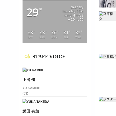
clear sky
29
°
humidity: 78%
wind: 4 m/s E
2019 12/3(
H 29 • L 26
°
°
°
°
°
33
33
30
31
32
SAT
SUN
MON
TUE
WED
STAFF VOICE
11.2[Sat］
上出 優
YU KAMIDE
(53)
|
6113
2019.4.1mo
武田 有加