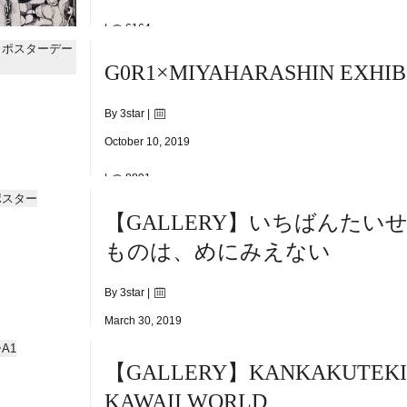
|
6164
Tue)-12/16(Mon)
G0R1×MIYAHARASHIN EXHIB
By 3star |
October 10, 2019
|
8891
>>12.1[Sun]
【GALLERY】いちばんたい
ものは、めにみえない
By 3star |
March 30, 2019
【GALLERY】KANKAKUTEKI
n - 4.14sun
KAWAII WORLD