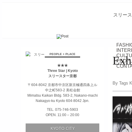
スリース
FASHI
INTER
займ на карту онлайн без отказа
PEOPLE + PLACE
CULTU
Exh
PEOPL
★★★
CONTA
Three Star | Kyoto
スリースター京都
By Tags 
〒604-8042 京都市中京区新京極通四条上ル
中之町583-2 美松会館
Mimatsu Kaikan Bldg. 583-2, Nakano-machi
Nakagyo-ku Kyoto 604-8042 Jpn.
TEL. 075-746-5903
OPEN. 11:00 – 20:00
KYOTO CITY