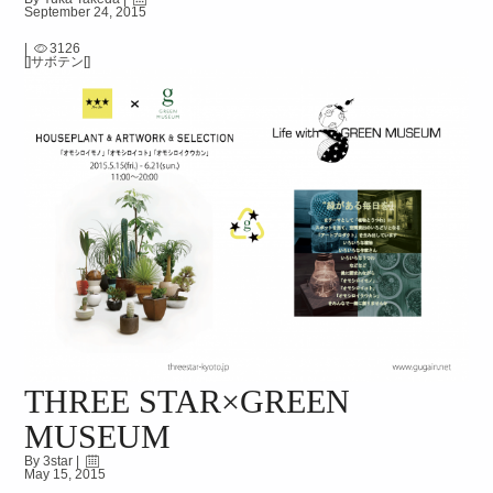
September 24, 2015
|
3126
[]サボテン[]
THREE STAR×GREEN
MUSEUM
By 3star |
May 15, 2015