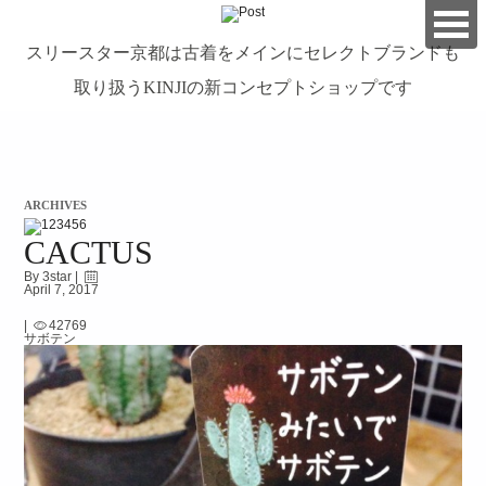
スリースター京都は古着をメインにセレクトブランドも
取り扱うKINJIの新コンセプトショップです
займ на карту онлайн без отказа
ARCHIVES
CACTUS
By 3star |
April 7, 2017
|
42769
サボテン