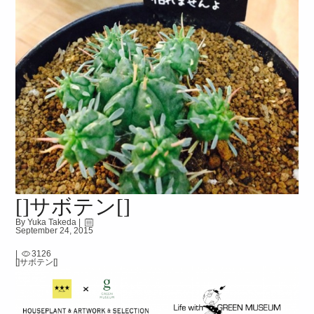
[]サボテン[]
By Yuka Takeda |
September 24, 2015
|
3126
[]サボテン[]