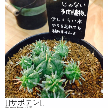
[]サボテン[]
By Yuka Takeda |