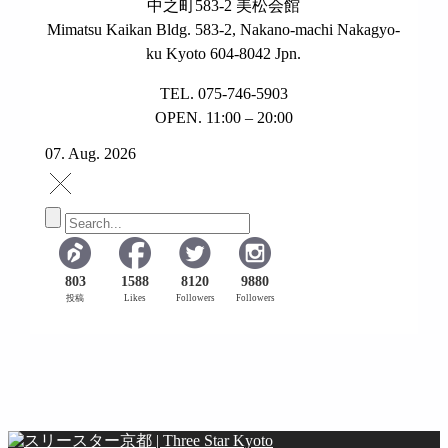
中之町583-2 美松会館
Mimatsu Kaikan Bldg. 583-2, Nakano-machi Nakagyo-
ku Kyoto 604-8042 Jpn.
TEL. 075-746-5903
OPEN. 11:00 – 20:00
07. Aug. 2026
803
1588
8120
9880
投稿
Likes
Followers
Followers