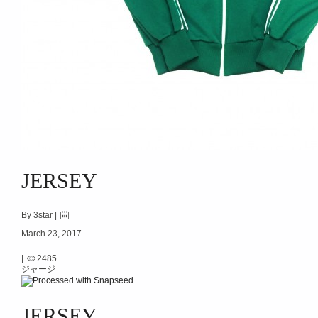
JERSEY
By 3star |
March 23, 2017
|
2485
ジャージ
JERSEY