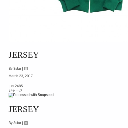
JERSEY
By 3star |
March 23, 2017
|
2485
ジャージ
JERSEY
By 3star |