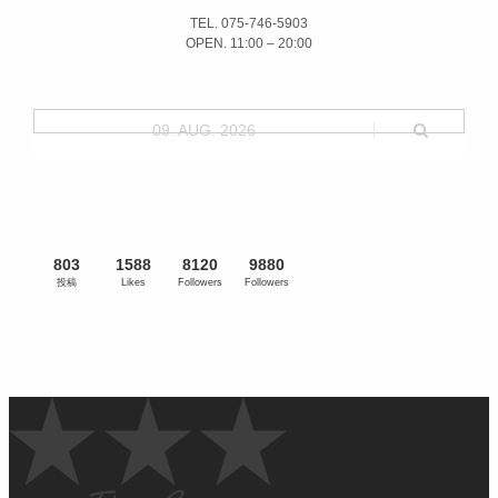
TEL. 075-746-5903
OPEN. 11:00 – 20:00
09. AUG. 2026
803
1588
8120
9880
投稿
Likes
Followers
Followers