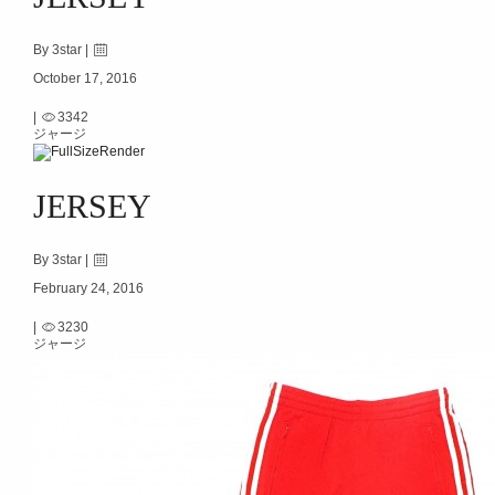
By 3star |
October 17, 2016
|
3342
ジャージ
JERSEY
By 3star |
February 24, 2016
|
3230
ジャージ