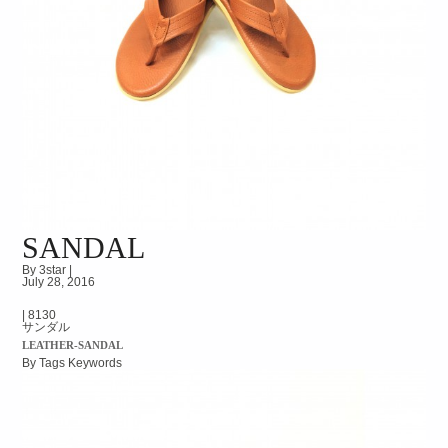
SANDAL
By 3star |
July 28, 2016
|
8130
サンダル
LEATHER-SANDAL
By Tags Keywords