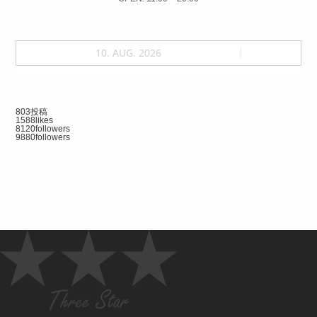
10. AUG. 2026
803
投稿
1588
likes
8120
followers
9880
followers