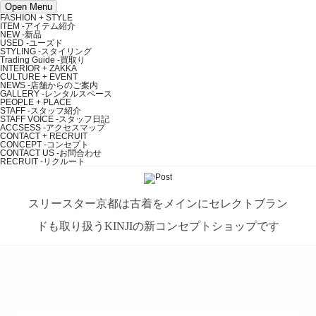
Open Menu
FASHION + STYLE
ITEM
-アイテム紹介
NEW
-新品
USED
-ユーズド
STYLING
-スタイリング
Trading Guide
-買取り
INTERIOR + ZAKKA
CULTURE + EVENT
NEWS
-店舗からのご案内
GALLERY
-レンタルスペース
PEOPLE + PLACE
STAFF
-スタッフ紹介
STAFF VOICE
-スタッフ日記
ACCSESS
-アクセスマップ
CONTACT + RECRUIT
CONCEPT
-コンセプト
CONTACT US
-お問合わせ
RECRUIT
-リクルート
スリースター京都は古着をメインにセレクトブラン
ドも取り扱うKINJIの新コンセプトショップです