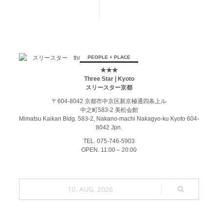
G0R1×MIYAHARASHIN
EXHIBITION
By 3star |
PEOPLE + PLACE
October 10, 2019
★★★
Three Star | Kyoto
|
8909
スリースター京都
11.2[Sat］>>12.1[Sun]
〒604-8042 京都市中京区新京極通四条上ル
中之町583-2 美松会館
Mimatsu Kaikan Bldg. 583-2, Nakano-machi Nakagyo-ku Kyoto 604-
8042 Jpn.
TEL. 075-746-5903
OPEN. 11:00 – 20:00
10. AUG. 2026