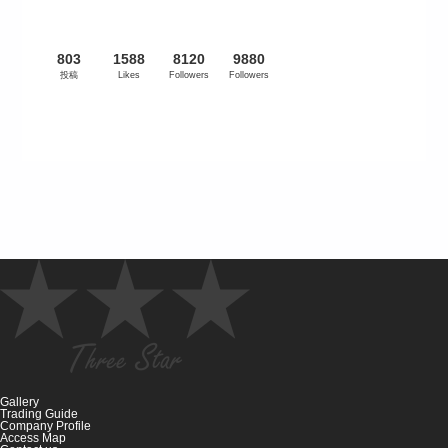
803
1588
8120
9880
投稿
Likes
Followers
Followers
Gallery
Trading Guide
Company Profile
Access Map