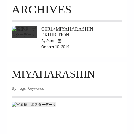
займ на карту онлайн без отказа
ARCHIVES
G0R1×MIYAHARASHIN
EXHIBITION
By 3star |
October 10, 2019
|
8909
11.2[Sat］>>12.1[Sun]
MIYAHARASHIN
By Tags Keywords