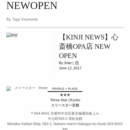
NEWOPEN
|
42688
2017.04.14(Fri)~!!
By Tags Keywords
【KINJI NEWS】心
斎橋OPA店 NEW
OPEN
By 3star |
June 12, 2017
|
42688
2017.04.14(Fri)~!!
PEOPLE + PLACE
★★★
Three Star | Kyoto
スリースター京都
〒604-8042 京都市中京区新京極通四条上ル
中之町583-2 美松会館
Mimatsu Kaikan Bldg. 583-2, Nakano-machi Nakagyo-ku Kyoto 604-8042
Jpn.