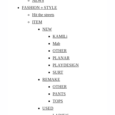
NEWS
FASHION＋STYLE
Hit the streets
ITEM
NEW
KAMILi
Mab
OTHER
PLANAR
PLAYDESIGN
SURT
REMAKE
OTHER
PANTS
TOPS
USED