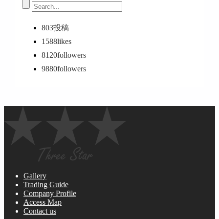
803
投稿
1588
likes
8120
followers
9880
followers
Gallery
Trading Guide
Company Profile
Access Map
Contact us