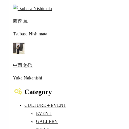
西俣 翼
Tsubasa Nishimata
中西 悠歌
Yuka Nakanishi
Category
CULTURE＋EVENT
EVENT
GALLERY