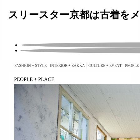
スリースター京都は古着をメ
FASHION + STYLE
INTERIOR + ZAKKA
CULTURE + EVENT
PEOPLE 
PEOPLE + PLACE