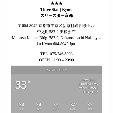
★★★
Three Star | Kyoto
スリースター京都
〒604-8042 京都市中京区新京極通四条上ル
中之町583-2 美松会館
Mimatsu Kaikan Bldg. 583-2, Nakano-machi Nakagyo-
ku Kyoto 604-8042 Jpn.
TEL. 075-746-5903
OPEN. 11:00 – 20:00
KYOTO CITY
few clouds
33
°
humidity: 57%
wind: 3 m/s E
H 34 • L 32
°
°
°
°
°
34
34
33
34
33
FRI
SAT
SUN
MON
TUE