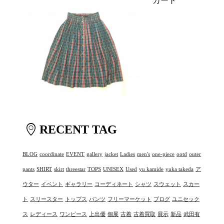
カート
RECENT TAG
BLOG
coordinate
EVENT
gallery
jacket
Ladies
men's
one-piece
ootd
outer
pants
SHIRT
skirt
threestar
TOPS
UNISEX
Used
yu kamide
yuka takeda
ア
ウター
イベント
ギャラリー
コーディネート
シャツ
スウェット
スカー
ト
スリースター
トップス
パンツ
フリーマーケット
ブログ
ユニセック
ス
レディース
ワンピース
上出優
個展
古着
古着買取
展示
新品
武田有