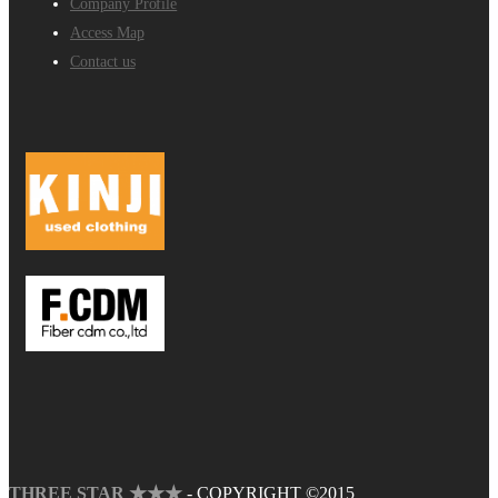
Company Profile
Access Map
Contact us
THREE STAR ★★★
- COPYRIGHT ©2015