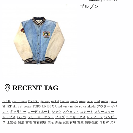
ブルゾン
RECENT TAG
BLOG
coordinate
EVENT
gallery
jacket
Ladies
men's
one-piece
ootd
outer
pants
SHIRT
skirt
threestar
TOPS
UNISEX
Used
yu kamide
yuka takeda
アウター
イベ
ント
ギャラリー
コーディネート
シャツ
スウェット
スカート
スリースター
トップス
パンツ
フリーマーケット
ブログ
ユニセックス
レディース
ワンピー
ス
上出優
個展
古着
古着買取
展示
新品
武田有加
買取
買取強化
ＮＥＷ
ﾒﾝｽﾞ