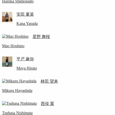
Haruka Shimogaito
安田 夏菜
Kana Yasuda
星野 舞桜
Mao Hoshino
平戸 麻弥
Maya Hirato
林田 望来
Mikuru Hayashida
西俣 翼
Tsubasa Nishimata