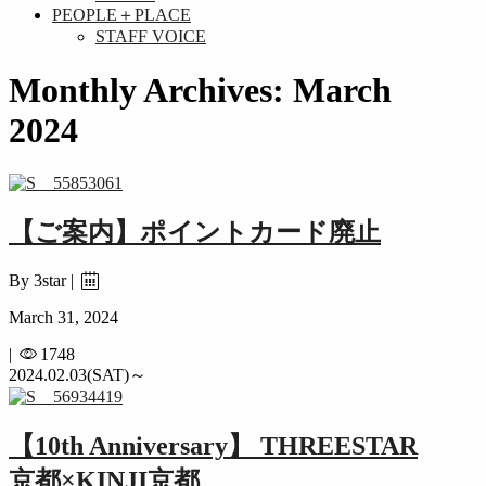
PEOPLE＋PLACE
STAFF VOICE
Monthly Archives: March
2024
【ご案内】ポイントカード廃止
By 3star |
March 31, 2024
|
1748
2024.02.03(SAT)～
【10th Anniversary】 THREESTAR
京都×KINJI京都