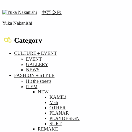
中西 悠歌
Yuka Nakanishi
Category
CULTURE＋EVENT
EVENT
GALLERY
NEWS
FASHION＋STYLE
Hit the streets
ITEM
NEW
KAMILi
Mab
OTHER
PLANAR
PLAYDESIGN
SURT
REMAKE