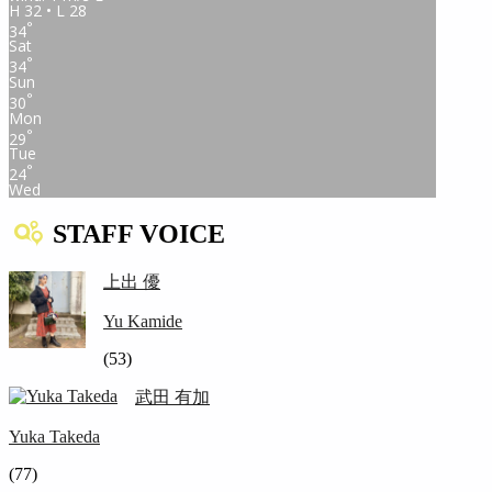
H 32 • L 28
°
34
Sat
°
34
Sun
°
30
Mon
°
29
Tue
°
24
Wed
STAFF VOICE
上出 優
Yu Kamide
(53)
武田 有加
Yuka Takeda
(77)