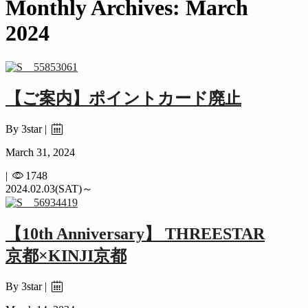
Monthly Archives: March
2024
【ご案内】ポイントカード廃止
By 3star |
March 31, 2024
|
1748
2024.02.03(SAT)～
【10th Anniversary】 THREESTAR
京都×KINJI京都
By 3star |