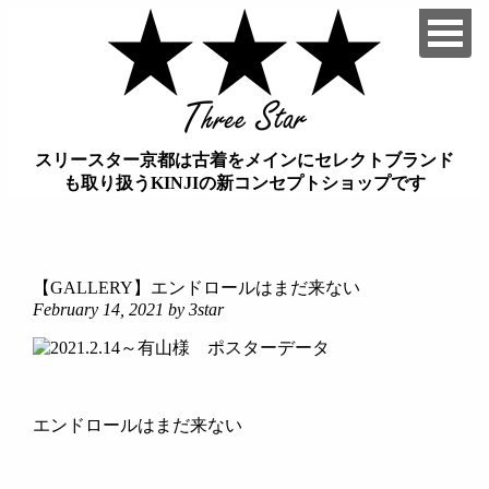
スリースター京都は古着をメインにセレクトブランド
も取り扱うKINJIの新コンセプトショップです
займ на карту онлайн без отказа
【GALLERY】エンドロールはまだ来ない
February 14, 2021
by 3star
エンドロールはまだ来ない