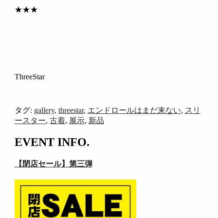
★★★
ThreeStar
タグ:
gallery
,
threestar
,
エンドロールはまだ来ない
,
スリ
ースター
,
古着
,
展示
,
新品
EVENT INFO.
【閉店セール】第三弾