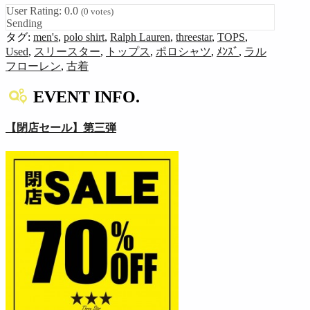
User Rating:
0.0
(
0
votes)
Sending
タグ:
men's
,
polo shirt
,
Ralph Lauren
,
threestar
,
TOPS
,
Used
,
スリースター
,
トップス
,
ポロシャツ
,
ﾒﾝｽﾞ
,
ラル
フローレン
,
古着
EVENT INFO.
【閉店セール】第三弾