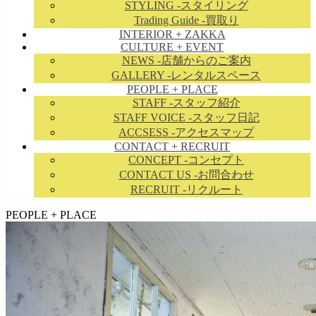
STYLING
-スタイリング
Trading Guide
-買取り
INTERIOR + ZAKKA
CULTURE + EVENT
NEWS
-店舗からのご案内
GALLERY
-レンタルスペース
PEOPLE + PLACE
STAFF
-スタッフ紹介
STAFF VOICE
-スタッフ日記
ACCSESS
-アクセスマップ
CONTACT + RECRUIT
CONCEPT
-コンセプト
CONTACT US
-お問合わせ
RECRUIT
-リクルート
займ на карту онлайн без отказа
PEOPLE + PLACE