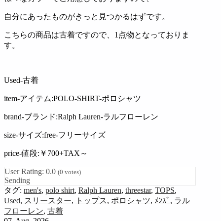
自分にあったものがきっと見つかるはずです。
こちらの商品は古着ですので、1点物となっておりま
す。
Used-古着
item-アイテム:POLO-SHIRT-ポロシャツ
brand-ブランド:Ralph Lauren-ラルフローレン
size-サイズ:free-フリーサイズ
price-値段:￥700+TAX～
User Rating:
0.0
(
0
votes)
Sending
タグ:
men's
,
polo shirt
,
Ralph Lauren
,
threestar
,
TOPS
,
Used
,
スリースター
,
トップス
,
ポロシャツ
,
ﾒﾝｽﾞ
,
ラル
フローレン
,
古着
07. Aug. 2026