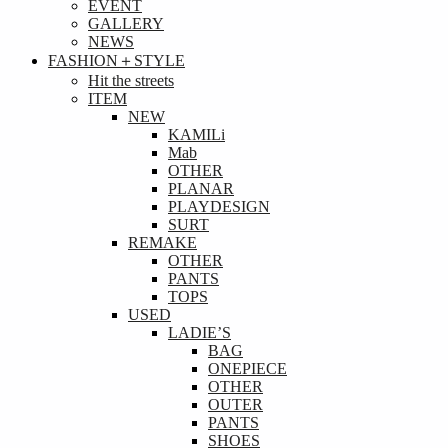
EVENT
GALLERY
NEWS
FASHION＋STYLE
Hit the streets
ITEM
NEW
KAMILi
Mab
OTHER
PLANAR
PLAYDESIGN
SURT
REMAKE
OTHER
PANTS
TOPS
USED
LADIE’S
BAG
ONEPIECE
OTHER
OUTER
PANTS
SHOES