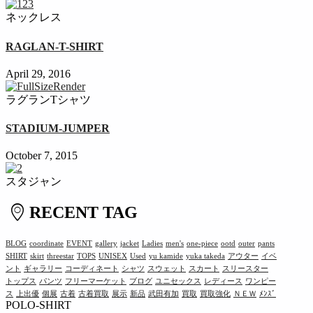
ネックレス
RAGLAN-T-SHIRT
April 29, 2016
ラグランTシャツ
STADIUM-JUMPER
October 7, 2015
スタジャン
RECENT TAG
BLOG
coordinate
EVENT
gallery
jacket
Ladies
men's
one-piece
ootd
outer
pants
SHIRT
skirt
threestar
TOPS
UNISEX
Used
yu kamide
yuka takeda
アウター
イベ
ント
ギャラリー
コーディネート
シャツ
スウェット
スカート
スリースター
トップス
パンツ
フリーマーケット
ブログ
ユニセックス
レディース
ワンピー
ス
上出優
個展
古着
古着買取
展示
新品
武田有加
買取
買取強化
ＮＥＷ
ﾒﾝｽﾞ
POLO-SHIRT