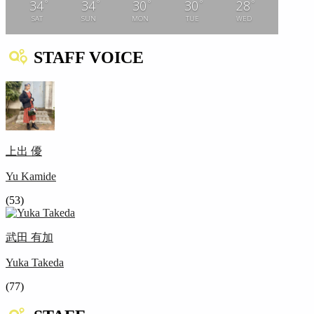
°
°
°
°
°
34
34
30
30
28
SAT
SUN
MON
TUE
WED
STAFF VOICE
上出 優
Yu Kamide
(53)
武田 有加
Yuka Takeda
(77)