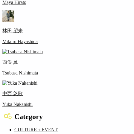
Maya Hirato
林田 望来
Mikuru Hayashida
西俣 翼
Tsubasa Nishimata
中西 悠歌
Yuka Nakanishi
Category
CULTURE＋EVENT