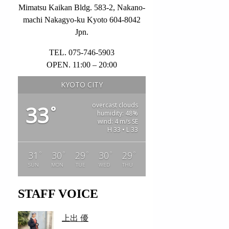
Mimatsu Kaikan Bldg. 583-2, Nakano-
machi Nakagyo-ku Kyoto 604-8042
Jpn.
TEL. 075-746-5903
OPEN. 11:00 – 20:00
KYOTO CITY
overcast clouds
33
°
humidity: 48%
wind: 4 m/s SE
H 33 • L 33
°
°
°
°
°
31
30
29
30
29
SUN
MON
TUE
WED
THU
STAFF VOICE
上出 優