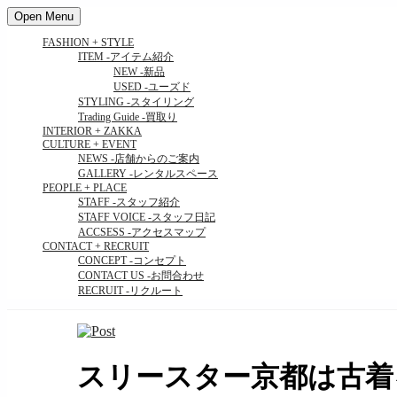
Open Menu
FASHION + STYLE
ITEM
-アイテム紹介
NEW
-新品
USED
-ユーズド
STYLING
-スタイリング
Trading Guide
-買取り
INTERIOR + ZAKKA
CULTURE + EVENT
NEWS
-店舗からのご案内
GALLERY
-レンタルスペース
PEOPLE + PLACE
STAFF
-スタッフ紹介
STAFF VOICE
-スタッフ日記
ACCSESS
-アクセスマップ
CONTACT + RECRUIT
CONCEPT
-コンセプト
CONTACT US
-お問合わせ
RECRUIT
-リクルート
スリースター京都は古着