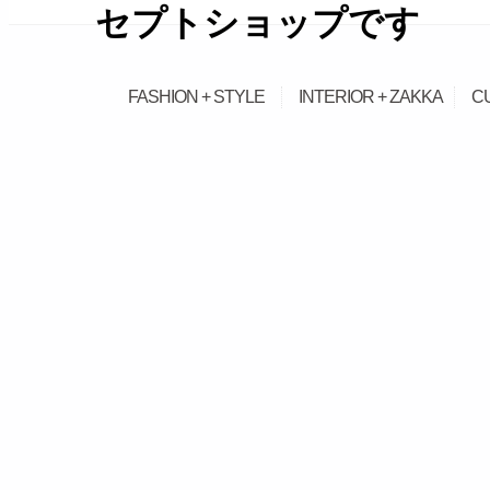
セプトショップです
займ на карту онлайн без отказа
FASHION + STYLE
INTERIOR + ZAKKA
C