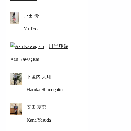
戸田 優
Yu Toda
川岸 明瑞
Azu Kawagishi
下垣内 大翔
Haruka Shimogaito
安田 夏菜
Kana Yasuda