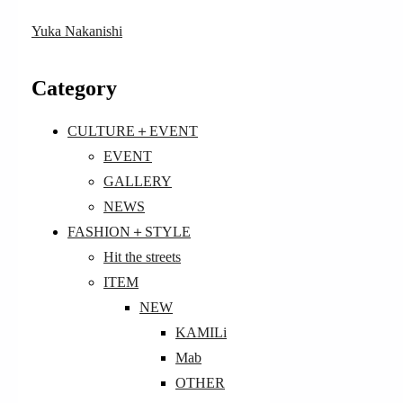
Yuka Nakanishi
Category
CULTURE＋EVENT
EVENT
GALLERY
NEWS
FASHION＋STYLE
Hit the streets
ITEM
NEW
KAMILi
Mab
OTHER