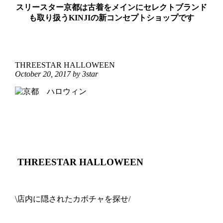
スリースター京都は古着をメインにセレクトブランド
も取り扱うKINJIの新コンセプトショップです
займ на карту онлайн без отказа
THREESTAR HALLOWEEN
October 20, 2017
by 3star
THREESTAR HALLOWEEN
\店内に隠されたカボチャを探せ/