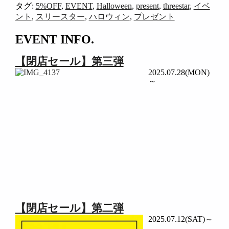
タグ:
5%OFF
,
EVENT
,
Halloween
,
present
,
threestar
,
イベ
ント
,
スリースター
,
ハロウィン
,
プレゼント
EVENT INFO.
【閉店セール】第三弾
2025.07.28(MON)
～
【閉店セール】第二弾
2025.07.12(SAT)～