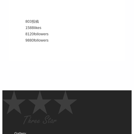
803
投稿
1588
likes
8120
followers
9880
followers
Gallery