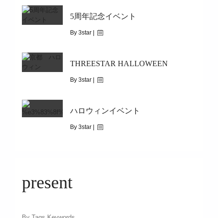
5周年記念イベント
By 3star |
March 21, 2019
THREESTAR HALLOWEEN
|
8856
3/23(SAT)~3/31(SUN)
By 3star |
October 20, 2017
ハロウィンイベント
|
2102
10/23(MON)~10/31(TUE)
By 3star |
October 3, 2016
|
7843
ハロウィンイベント
present
By Tags Keywords