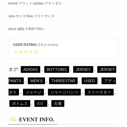
brand‐ブランド:adidas‐アディダス
size-サイズ:free‐フリーサイズ
price-値段:￥900+TAX～
USER RATING:
0.0
(
0
VOTES)
タグ:
,
,
,
ADIDAS
BOTTOMS
JERSEY
JERSEY‐
,
,
,
,
PANTS
MEN'S
THREESTAR
USED
アディ
,
,
,
,
ダス
ジャージ
ジャージパンツ
スリースター
,
,
ボトムス
ﾒﾝｽﾞ
古着
EVENT INFO.