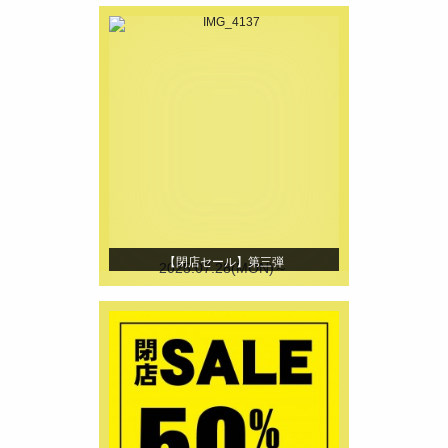
【閉店セール】第三弾
2025.07.28(MON)～