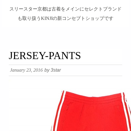
スリースター京都は古着をメインにセレクトブランド
も取り扱うKINJIの新コンセプトショップです
займ на карту онлайн без отказа
JERSEY-PANTS
January 23, 2016
by 3star