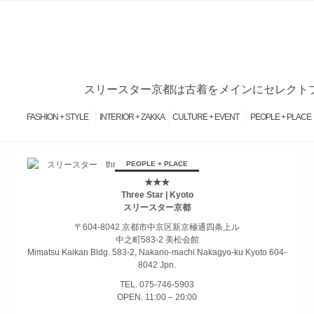
スリースター京都は古着をメインにセレクトブ
FASHION + STYLE
INTERIOR + ZAKKA
CULTURE + EVENT
PEOPLE + PLACE
займ на карту онлайн без отказа
PEOPLE + PLACE
★★★
Three Star | Kyoto
スリースター京都
〒604-8042 京都市中京区新京極通四条上ル
中之町583-2 美松会館
Mimatsu Kaikan Bldg. 583-2, Nakano-machi Nakagyo-ku Kyoto 604-
8042 Jpn.
TEL. 075-746-5903
OPEN. 11:00 – 20:00