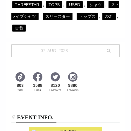
,
,
,
,
THREESTAR
TOPS
USED
シャツ
スト
,
,
,
,
ライプシャツ
スリースター
トップス
ﾒﾝｽﾞ
古着
07. AUG. 2026
803
1588
8120
9880
投稿
Likes
Followers
Followers
EVENT INFO.