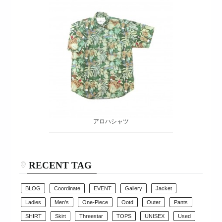
アロハシャツ
RECENT TAG
BLOG
Coordinate
EVENT
Gallery
Jacket
Ladies
Men's
One-Piece
Ootd
Outer
Pants
SHIRT
Skirt
Threestar
TOPS
UNISEX
Used