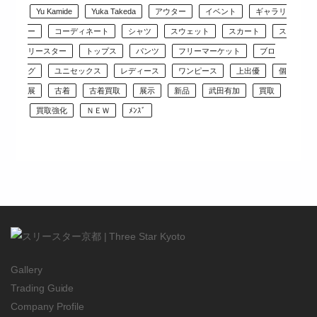
Yu Kamide
Yuka Takeda
アウター
イベント
ギャラリ
ー
コーディネート
シャツ
スウェット
スカート
ス
リースター
トップス
パンツ
フリーマーケット
ブロ
グ
ユニセックス
レディース
ワンピース
上出優
個
展
古着
古着買取
展示
新品
武田有加
買取
買取強化
ＮＥＷ
ﾒﾝｽﾞ
Gallery
Trading Guide
Company Profile