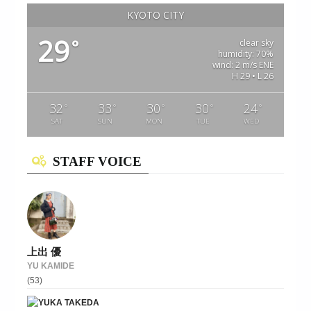
KYOTO CITY
29
°
clear sky
humidity: 70%
wind: 2 m/s ENE
H 29 • L 26
32
33
30
30
24
°
°
°
°
°
SAT
SUN
MON
TUE
WED
STAFF VOICE
上出 優
YU KAMIDE
(53)