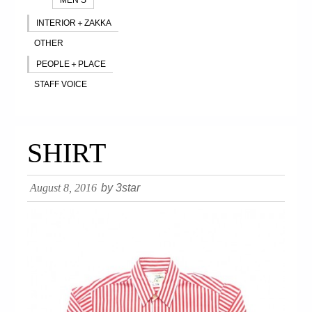
INTERIOR＋ZAKKA
OTHER
PEOPLE＋PLACE
STAFF VOICE
SHIRT
August 8, 2016
by 3star