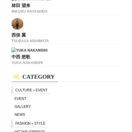
林田 望来
MIKURU HAYASHIDA
西俣 翼
TSUBASA NISHIMATA
中西 悠歌
YUKA NAKANISHI
CATEGORY
CULTURE＋EVENT
EVENT
GALLERY
NEWS
FASHION＋STYLE
HIT THE STREETS